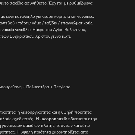
ει το σακίδιο ασυνήθιστο. Έρχεται με ρυθμιζόμενα
us είναι κατάλληλο για νεαρά κορίτσια και γυναίκες.
ντεβού / πάρτι / γάμο / ταξίδια / επαγγελματικούς
ναικεία γενέθλια, Ημέρα του Αγίου Βαλεντίνου,
 των Ευχαριστιών, Χριστούγεννα κ.λπ.
λυουρεθάνη + Πολυεστέρα + Terylene
τικότητα, η λειτουργικότητα και η υψηλή ποιότητα
αλούς σχεδιαστές . Η
Jacoponnus®
ειδικεύεται στην
 γυναικείων σακιδίων πλάτης, τσαντών και ούτω
ψότητας. Η υψηλή ποιότητα χαρακτηρίζεται από