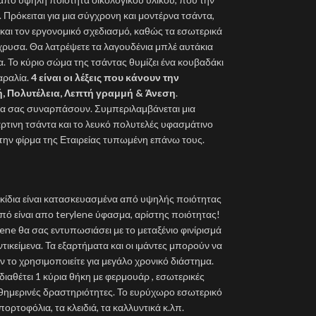
 Πρόκειται για μια σύγχρονη και μοντέρνα τσάντα,
 και τον εργονομικό σχεδιασμό, καθώς τα εσωτερικά
ίχρυσα. Θα λατρέψετε τα λαγουδένια μπλέ αυτάκια
. Το κύριο σώμα της τσάντας θυμίζει ένα κουβαδάκι
αραλία.
4 είναι οι λέξεις που κάνουν την
ή, Πολυτέλεια, Λεπτή γραμμή & Άνεση
.
θα σας συναρπάσουν. Συμπεριλαμβάνεται μια
ρτινη τσάντα και το λευκό πολυτελές υφασμάτινο
 την φίρμα της Εταιρείας τυπωμένη επάνω τους.
ακίδια είναι κατασκευασμένα από υψηλής ποιότητας
από είναι απο terylene ύφασμα, αρίστης ποιότητας!
ne θα σας εντυπωσιάσει με το μεταξένιο φινίρισμά
τικείμενα. Τα εξαρτήματα και οι ιμάντες μπορούν να
 το χρησιμοποιείτε για μεγάλο χρονικό διάστημα.
διαθέτει 1 κύρια θήκη με φερμουάρ , εσωτερικές
αθημερινές δραστηριότητες. Το ευρύχωρο εσωτερικό
πορτοφόλια, τα κλειδιά, τα καλλυντικά κ.λπ.