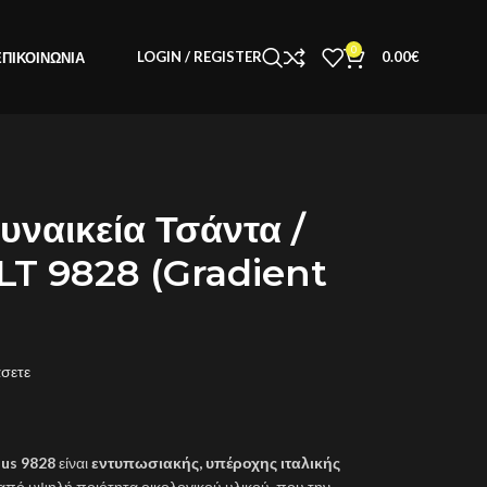
0
LOGIN / REGISTER
0.00
€
ΕΠΙΚΟΙΝΩΝΊΑ
ναικεία Τσάντα /
LT 9828 (Gradient
άσετε
us 9828
είναι
εντυπωσιακής, υπέροχης ιταλικής
πό υψηλή ποιότητα οικολογικού υλικού, που την