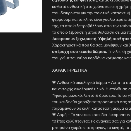
καθιστά ανθεκτική στο χρόνο και στη χρήση.
που διακρίνεται για την ποιοτική κατασκευή
φερμουάρ, και τα κλιπς είναι γυαλιστερά επ
της, τα οποία ξεπροβάλλουν απο την τσάντα
το οποίο ξέβρασε η μπλέ θάλασσα σε μια π
Jacoponnus ξεχωριστή. Υψηλή αισθητικ
Χαρακτηριστικά που θα σας μαγέψουν και 
υπέροχη συσκευσία δώρου.
Την λευκή χά
πουγκί με τα μαύρα κορδόνια κρέμασης και
ΧΑΡΑΚΤΗΡΙΣΤΙΚΑ
💗 Ανθεκτικό οικολογικό δέρμα – Αυτά τα σ
και αντοχής οικολογικό υλικό. Η επένδυση 
Ύφασμα μαλακό, λεπτό & δροσερό. Το teryle
του και δεν θα χαράξει τα προσωπικά σας αν
παραμείνουν σε καλή κατάσταση ακόμα κι αν
💗 Δομή – Το γυναικείο σακίδιο Jacoponnus 
τσέπες καλύπτοντας τις ανάγκες σας για κ
μπορεί να χωρέσει το κραγιόν, το κινητό, τα 