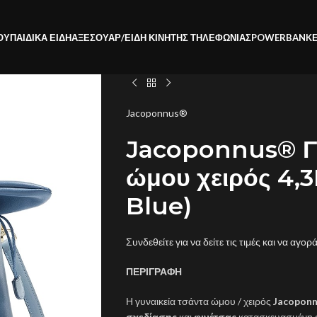
ΟΥ
ΠΑΙΔΙΚΑ ΕΙΔΗ
ΑΞΕΣΟΥΑΡ/ΕΙΔΗ ΚΙΝΗΤΗΣ ΤΗΛΕΦΩΝΙΑΣ
POWERBANK
Jacoponnus®
Jacoponnus® Γυ
ώμου χειρός 4,3
Blue)
Συνδεθείτε για να δείτε τις τιμές και να αγορ
ΠΕΡΙΓΡΑΦΗ
Η γυναικεία τσάντα ώμου / χειρός
Jacoponn
σχεδίασης
και
φινέτσας
κατασκευασμένη α