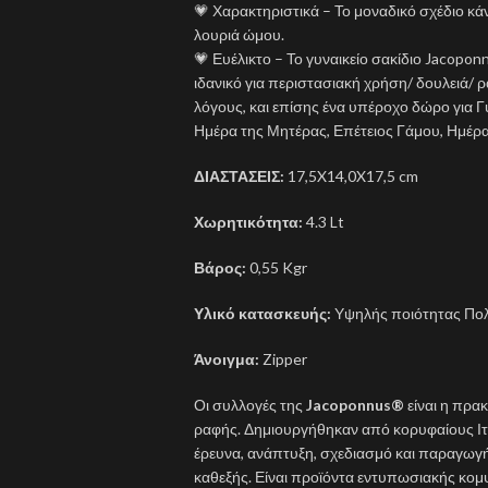
💗 Χαρακτηριστικά – Το μοναδικό σχέδιο κάν
λουριά ώμου.
💗 Ευέλικτο – Το γυναικείο σακίδιο Jacoponn
ιδανικό για περιστασιακή χρήση/ δουλειά/ ρα
λόγους, και επίσης ένα υπέροχο δώρο για Γυ
Ημέρα της Μητέρας, Επέτειος Γάμου, Ημέρα
ΔΙΑΣΤΑΣΕΙΣ:
17,5X14,0X17,5 cm
Χωρητικότητα:
4.3 Lt
Βάρος:
0,55 Kgr
Υλικό κατασκευής:
Υψηλής ποιότητας Πο
Άνοιγμα:
Zipper
Οι συλλογές της
Jacoponnus®
είναι η πρακ
ραφής. Δημιουργήθηκαν από κορυφαίους Ιτ
έρευνα, ανάπτυξη, σχεδιασμό και παραγωγή
καθεξής. Είναι προϊόντα εντυπωσιακής κομ