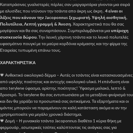
Καταπράσινες γυαλιστερές πέρλες σαν μαργαριτάρια γίνονται μια σειρά
με αλυσίδες που ντύνουν την τσάντα απο άκρη ως άκρη .
4 είναι οι
λέξεις που κάνουν την Jacoponnus ξεχωριστή. Υψηλή αισθητική,
Πολυτέλεια, Λεπτή γραμμή & Άνεση
. Χαρακτηριστικά που θα σας
μαγέψουν και θα σας συναρπάσουν. Συμπεριλαμβάνεται μια
υπέροχη
συσκευσία δώρου.
Την λευκή χάρτινη τσάντα και το λευκό πολυτελές
υφασμάτινο πουγκί με τα μαύρα κορδόνια κρέμασης και την φίρμα της
Εταιρείας τυπωμένη επάνω τους.
ΧΑΡΑΚΤΗΡΙΣΤΙΚΑ
💗 Ανθεκτικό οικολογικό δέρμα – Αυτές οι τσάντες είναι κατασκευασμένες
από υψηλής ποιότητας και αντοχής οικολογικό υλικό. Η επένδυση είναι
απο terylene ύφασμα, αρίστης ποιότητας! Ύφασμα μαλακό, λεπτό &
δροσερό. Το terylene θα σας εντυπωσιάσει με το μεταξένιο φινίρισμά του
και δεν θα χαράξει τα προσωπικά σας αντικείμενα. Τα εξαρτήματα και οι
ιμάντες μπορούν να παραμείνουν σε καλή κατάσταση ακόμα κι αν την
χρησιμοποιείτε για μεγάλο χρονικό διάστημα.
💗 Δομή – Η γυναικεία τσάντα Jacoponnus διαθέτει 1 κύρια θήκη με
φερμουάρ , εσωτερικές τσέπες καλύπτοντας τις ανάγκες σας για