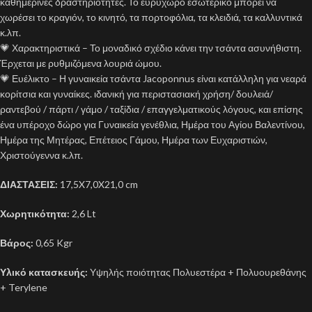
καθημερινές δραστηριότητες. Το ευρύχωρο εσωτερικό μπορεί να
χωρέσει το κραγιόν, το κινητό, τα πορτοφόλια, τα κλειδιά, τα καλλυντικά
κ.λπ.
💗 Χαρακτηριστικά – Το μοναδικό σχέδιο κάνει την τσάντα ασυνήθιστη.
Έρχεται με ρυθμιζόμενα λουριά ώμου.
💗 Ευέλικτο – Η γυναικεία τσάντα Jacoponnus είναι κατάλληλη για νεαρά
κορίτσια και γυναίκες. ιδανική για περιστασιακή χρήση/ δουλειά/
ραντεβού / πάρτι / γάμο / ταξίδια / επαγγελματικούς λόγους, και επίσης
ένα υπέροχο δώρο για Γυναικεία γενέθλια, Ημέρα του Αγίου Βαλεντίνου,
Ημέρα της Μητέρας, Επέτειος Γάμου, Ημέρα των Ευχαριστιών,
Χριστούγεννα κ.λπ.
ΔΙΑΣΤΑΣΕΙΣ:
17,5X7,0X21,0 cm
Χωρητικότητα:
2,6 Lt
Βάρος:
0,65 Kgr
Υλικό κατασκευής:
Υψηλής ποιότητας Πολυεστέρα + Πολυουρεθάνης
+ Terylene