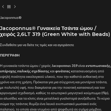
Jacoponnus®
Jacoponnus® Γυναικεία Τσάντα ώμου /
χειρός 2,6LT 319 (Green White with Beads)
Συνδεθείτε για να δείτε τις τιμές και να αγοράσετε
ΠΕΡΙΓΡΑΦΗ
Η γυναικεία τσάντα ώμου / χειρός
Jacoponnus 319
είναι
εντυπωσιακής,
υπέροχης ιταλικής σχεδίασης
και
φινέτσας
κατασκευασμένη από
υψηλή ποιότητα οικολογικού υλικού, που την καθιστά ανθεκτική στο
χρόνο και στη χρήση. Πρόκειται για μια σύγχρονη και μοντέρνα τσάντα,
με πολυτελή υφή, που διακρίνεται για την ποιοτική κατασκευή και τον
εργονομικό σχεδιασμό, καθώς το εσωτερικό μαγνητικό κούμπωμα (flip),
οι αλυσίδες και τα κλιπς είναι μεταλλικά γυαλιστερά ανοξείδωτα. Το κύριο
σώμα της τσάντας θυμίζει ένα λευκό ενυπωσιακό μωσαικό ενός
παλατιού, το οποίο είναι ντυμένο από ψηφιδωτά σε σχήμα ρόμβου.