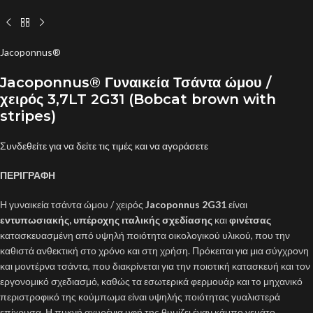
Jacoponnus®
Jacoponnus® Γυναικεία Τσάντα ώμου /
χειρός 3,7LT 2G31 (Bobcat brown with
stripes)
Συνδεθείτε για να δείτε τις τιμές και να αγοράσετε
ΠΕΡΙΓΡΑΦΗ
Η γυναικεία τσάντα ώμου / χειρός
Jacoponnus 2G31
είναι
εντυπωσιακής, υπέροχης ιταλικής σχεδίασης
και
φινέτσας
κατασκευασμένη από υψηλή ποιότητα οικολογικού υλικού, που την
καθιστά ανθεκτική στο χρόνο και στη χρήση. Πρόκειται για μια σύγχρονη
και μοντέρνα τσάντα, που διακρίνεται για την ποιοτική κατασκευή και τον
εργονομικό σχεδιασμό, καθώς τα εσωτερικά φερμουάρ και τo μηχανικό
περιστροφικό της κούμπωμα είναι υψηλής ποιότητας γυαλιστερά
επίχρυσα. Η πυκνή αχυρένια υφή της θυμίζει έναν κάμπο γεμάτο