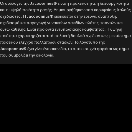
Οι συλλογές της
Jacoponnus®
είναι η πρακτικότητα, η λειτουργικότητα
και η υψηλή ποιότητα ραφής. Δημιουργήθηκαν από κορυφαίους Ιταλούς
σχεδιαστές . Η
Jacoponnus®
ειδικεύεται στην έρευνα, ανάπτυξη,
σχεδιασμό και παραγωγή γυναικείων σακιδίων πλάτης, τσαντών και
ούτω καθεξής. Είναι προϊόντα εντυπωσιακής κομψότητας. Η υψηλή
ποιότητα χαρακτηρίζεται από πολυετή δουλειά σχεδιαστών, με σύστημα
ποιοτικού ελέγχου πολλαπλών σταδίων. Το λογότυπο της
Jacoponnus®
έχει γίνει ένα εικονίδιο, το οποίο συχνά φοριέται ως σήμα
που συμβολίζει την οικολογία.