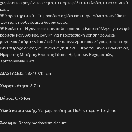
χωρέσει το κραγιόν, το κινητό, τα πορτοφόλια, τα κλειδιά, τα καλλυντικά
κ.λπ.
💗 Χαρακτηριστικά – Το μοναδικό σχέδιο κάνει την τσάντα ασυνήθιστη.
Έρχεται με ρυθμιζόμενα λουριά ώμου.
💗 Ευέλικτο – Η γυναικεία τσάντα Jacoponnus είναι κατάλληλη για νεαρά
κορίτσια και γυναίκες. ιδανική για περιστασιακή χρήση/ δουλειά/
ραντεβού / πάρτι / γάμο / ταξίδια / επαγγελματικούς λόγους, και επίσης
ένα υπέροχο δώρο για Γυναικεία γενέθλια, Ημέρα του Αγίου Βαλεντίνου,
Ημέρα της Μητέρας, Επέτειος Γάμου, Ημέρα των Ευχαριστιών,
Χριστούγεννα κ.λπ.
ΔΙΑΣΤΑΣΕΙΣ:
28X10X13 cm
Χωρητικότητα:
3,7 Lt
Βάρος:
0,75 Kgr
Υλικό κατασκευής:
Υψηλής ποιότητας Πολυεστέρα + Terylene
Άνοιγμα:
Rotary mechanism closure