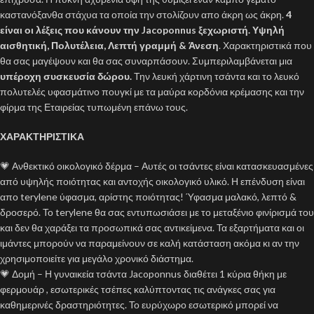
καστανόξανθα στάχυα τα οποία την στολίζουν απο άκρη ως άκρη.
4
είναι οι λέξεις που κάνουν την Jacoponnus ξεχωριστή. Υψηλή
αισθητική, Πολυτέλεια, Λεπτή γραμμή & Άνεση
. Χαρακτηριστικά που
θα σας μαγέψουν και θα σας συναρπάσουν. Συμπεριλαμβάνεται μια
υπέροχη συσκευσία δώρου.
Την λευκή χάρτινη τσάντα και το λευκό
πολυτελές υφασμάτινο πουγκί με τα μαύρα κορδόνια κρέμασης και την
φίρμα της Εταιρείας τυπωμένη επάνω τους.
ΧΑΡΑΚΤΗΡΙΣΤΙΚΑ
💗 Ανθεκτικό οικολογικό δέρμα – Αυτές οι τσάντες είναι κατασκευασμένες
από υψηλής ποιότητας και αντοχής οικολογικό υλικό. Η επένδυση είναι
απο terylene ύφασμα, αρίστης ποιότητας! Ύφασμα μαλακό, λεπτό &
δροσερό. Το terylene θα σας εντυπωσιάσει με το μεταξένιο φινίρισμά του
και δεν θα χαράξει τα προσωπικά σας αντικείμενα. Τα εξαρτήματα και οι
ιμάντες μπορούν να παραμείνουν σε καλή κατάσταση ακόμα κι αν την
χρησιμοποιείτε για μεγάλο χρονικό διάστημα.
💗 Δομή – Η γυναικεία τσάντα Jacoponnus διαθέτει 1 κύρια θήκη με
φερμουάρ , εσωτερικές τσέπες καλύπτοντας τις ανάγκες σας για
καθημερινές δραστηριότητες. Το ευρύχωρο εσωτερικό μπορεί να