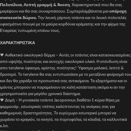
Πολυτέλεια, Λεπτή γραμμή & Άνεση
. Χαρακτηριστικά που θα σας
μαγέψουν και θα σας συναρπάσουν. Συμπεριλαμβάνεται μια
υπέροχη
συσκευσία δώρου.
Την λευκή χάρτινη τσάντα και το λευκό πολυτελές
υφασμάτινο πουγκί με τα μαύρα κορδόνια κρέμασης και την φίρμα της
Εταιρείας τυπωμένη επάνω τους.
ΧΑΡΑΚΤΗΡΙΣΤΙΚΑ
💗 Ανθεκτικό οικολογικό δέρμα – Αυτές οι τσάντες είναι κατασκευασμένες
από υψηλής ποιότητας και αντοχής οικολογικό υλικό. Η επένδυση είναι
απο terylene ύφασμα, αρίστης ποιότητας! Ύφασμα μαλακό, λεπτό &
δροσερό. Το terylene θα σας εντυπωσιάσει με το μεταξένιο φινίρισμά του
και δεν θα χαράξει τα προσωπικά σας αντικείμενα. Τα εξαρτήματα και οι
ιμάντες μπορούν να παραμείνουν σε καλή κατάσταση ακόμα κι αν την
χρησιμοποιείτε για μεγάλο χρονικό διάστημα.
💗 Δομή – Η γυναικεία τσάντα Jacoponnus διαθέτει 1 κύρια θήκη με
φερμουάρ , εσωτερικές τσέπες καλύπτοντας τις ανάγκες σας για
καθημερινές δραστηριότητες. Το ευρύχωρο εσωτερικό μπορεί να
χωρέσει το κραγιόν, το κινητό, τα πορτοφόλια, τα κλειδιά, τα καλλυντικά
κ.λπ.