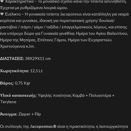
💗 Χαρακτηριστικά – Το μοναδικό σχέδιο κάνει την τσάντα ασυνήθιστη.
Έρχεται με ρυθμιζόμενα λουριά ώμου.
💗 Ευέλικτο – Η γυναικεία τσάντα Jacoponnus είναι κατάλληλη για νεαρά
κορίτσια και γυναίκες. ιδανική για περιστασιακή χρήση/ δουλειά/
ραντεβού / πάρτι / γάμο / ταξίδια / επαγγελματικούς λόγους, και επίσης
ένα υπέροχο δώρο για Γυναικεία γενέθλια, Ημέρα του Αγίου Βαλεντίνου,
Ημέρα της Μητέρας, Επέτειος Γάμου, Ημέρα των Ευχαριστιών,
Χριστούγεννα κ.λπ.
ΔΙΑΣΤΑΣΕΙΣ:
38X29X11 cm
Χωρητικότητα:
12,5 Lt
Βάρος:
0,75 Kgr
Υλικό κατασκευής:
Υψηλής ποιότητας Καμβά + Πολυεστέρα +
Terylene
Άνοιγμα:
Zipper + Flip
Οι συλλογές της
Jacoponnus®
είναι η πρακτικότητα, η λειτουργικότητα