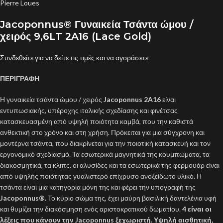
Pierre Loues
Jacoponnus® Γυναικεία Τσάντα ώμου /
χειρός 9,6LT 2A16 (Lace Gold)
Συνδεθείτε για να δείτε τις τιμές και να αγοράσετε
ΠΕΡΙΓΡΑΦΗ
Η γυναικεία τσάντα ώμου / χειρός
Jacoponnus 2A16
είναι
εντυπωσιακής, υπέροχης ιταλικής σχεδίασης και φινέτσας
κατασκευασμένη από υψηλή ποιότητα καμβά, που την καθιστά
ανθεκτική στο χρόνο και στη χρήση. Πρόκειται για μια σύγχρονη και
μοντέρνα τσάντα, που διακρίνεται για την ποιοτική κατασκευή και τον
εργονομικό σχεδιασμό. Τα εσωτερικά μαγνητικά της κουμπώματα, τα
διακοσμητικά, τα κλιπς, οι αλυσίδες και τα εσωτερικά της φερμουάρ είναι
από υψηλής ποιότητας γυαλιστερό επίχρυσο ανοξείδωτο υλικό. Η
τσάντα είναι μια κατηγορία μόνη της και φέρει την υπογραφή της
Jacoponnus
®.
Το κύριο σώμα της, έχει μαύρη βασιλική δαντελένια υφή
και θυμίζει την διακόσμηση ενός αριστοκρατικού δωματίου.
4 είναι οι
λέξεις που κάνουν την Jacoponnus ξεχωριστή. Υψηλή αισθητική,