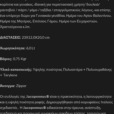
κορίτσια και γυναίκες. ιδανική για περιστασιακή χρήση/ δουλειά/
ραντεβού / πάρτι / γάμο / ταξίδια / επαγγελματικούς λόγους, και επίσης
ένα υπέροχο δώρο για Γυναικεία γενέθλια, Ημέρα του Αγίου Βαλεντίνου,
Ημέρα της Μητέρας, Επέτειος Γάμου, Ημέρα των Ευχαριστιών,
Χριστούγεννα κ.λπ.
ΔΙΑΣΤΑΣΕΙΣ:
23X12,0X20,0 cm
Χωρητικότητα:
6,0 Lt
Βάρος:
0,75 Kgr
Υλικό κατασκευής:
Υψηλής ποιότητας Πολυεστέρα + Πολυουρεθάνης
+ Terylene
Άνοιγμα:
Zipper
Οι συλλογές της
Jacoponnus®
είναι η πρακτικότητα, η λειτουργικότητα
και η υψηλή ποιότητα ραφής. Δημιουργήθηκαν από κορυφαίους Ιταλούς
σχεδιαστές . Η
Jacoponnus®
ειδικεύεται στην έρευνα, ανάπτυξη,
σχεδιασμό και παραγωγή γυναικείων σακιδίων πλάτης, τσαντών και