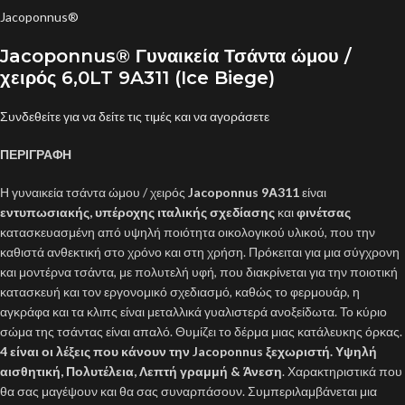
Jacoponnus®
Jacoponnus® Γυναικεία Τσάντα ώμου /
χειρός 6,0LT 9A311 (Ice Biege)
Συνδεθείτε για να δείτε τις τιμές και να αγοράσετε
ΠΕΡΙΓΡΑΦΗ
Η γυναικεία τσάντα ώμου / χειρός
Jacoponnus 9Α311
είναι
εντυπωσιακής, υπέροχης ιταλικής σχεδίασης
και
φινέτσας
κατασκευασμένη από υψηλή ποιότητα οικολογικού υλικού, που την
καθιστά ανθεκτική στο χρόνο και στη χρήση. Πρόκειται για μια σύγχρονη
και μοντέρνα τσάντα, με πολυτελή υφή, που διακρίνεται για την ποιοτική
κατασκευή και τον εργονομικό σχεδιασμό, καθώς το φερμουάρ, η
αγκράφα και τα κλιπς είναι μεταλλικά γυαλιστερά ανοξείδωτα. Το κύριο
σώμα της τσάντας είναι απαλό. Θυμίζει το δέρμα μιας κατάλευκης όρκας.
4 είναι οι λέξεις που κάνουν την Jacoponnus ξεχωριστή. Υψηλή
αισθητική, Πολυτέλεια, Λεπτή γραμμή & Άνεση
. Χαρακτηριστικά που
θα σας μαγέψουν και θα σας συναρπάσουν. Συμπεριλαμβάνεται μια