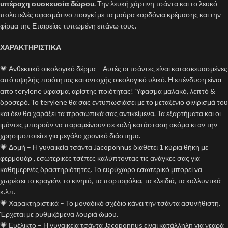
υπέροχη συσκευσία δώρου.
Την λευκή χάρτινη τσάντα και το λευκό
πολυτελές υφασμάτινο πουγκί με τα μαύρα κορδόνια κρέμασης και την
φίρμα της Εταιρείας τυπωμένη επάνω τους.
ΧΑΡΑΚΤΗΡΙΣΤΙΚΑ
💗 Ανθεκτικό οικολογικό δέρμα – Αυτές οι τσάντες είναι κατασκευασμένες
από υψηλής ποιότητας και αντοχής οικολογικό υλικό. Η επένδυση είναι
απο terylene ύφασμα, αρίστης ποιότητας! Ύφασμα μαλακό, λεπτό &
δροσερό. Το terylene θα σας εντυπωσιάσει με το μεταξένιο φινίρισμά του
και δεν θα χαράξει τα προσωπικά σας αντικείμενα. Τα εξαρτήματα και οι
ιμάντες μπορούν να παραμείνουν σε καλή κατάσταση ακόμα κι αν την
χρησιμοποιείτε για μεγάλο χρονικό διάστημα.
💗 Δομή – Η γυναικεία τσάντα Jacoponnus διαθέτει 1 κύρια θήκη με
φερμουάρ , εσωτερικές τσέπες καλύπτοντας τις ανάγκες σας για
καθημερινές δραστηριότητες. Το ευρύχωρο εσωτερικό μπορεί να
χωρέσει το κραγιόν, το κινητό, τα πορτοφόλια, τα κλειδιά, τα καλλυντικά
κ.λπ.
💗 Χαρακτηριστικά – Το μοναδικό σχέδιο κάνει την τσάντα ασυνήθιστη.
Έρχεται με ρυθμιζόμενα λουριά ώμου.
💗 Ευέλικτο – Η γυναικεία τσάντα Jacoponnus είναι κατάλληλη για νεαρά