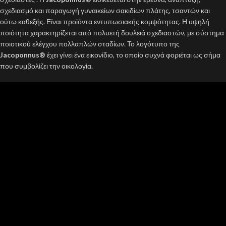
σχεδιασμό και παραγωγή γυναικείων σακιδίων πλάτης, τσαντών και
ούτω καθεξής. Είναι προϊόντα εντυπωσιακής κομψότητας. Η υψηλή
ποιότητα χαρακτηρίζεται από πολυετή δουλειά σχεδιαστών, με σύστημα
ποιοτικού ελέγχου πολλαπλών σταδίων. Το λογότυπο της
Jacoponnus®
έχει γίνει ένα εικονίδιο, το οποίο συχνά φοριέται ως σήμα
που συμβολίζει την οικολογία.