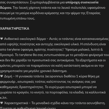
σας συναρπάσουν. Συμπεριλαμβάνεται μια
υπέροχη συσκευσία
δώρου.
Την λευκή χάρτινη τσάντα και το λευκό πολυτελές υφασμάτινο
πουγκί με τα μαύρα κορδόνια κρέμασης και την φίρμα της Εταιρείας
τυπωμένη επάνω τους.
ΧΑΡΑΚΤΗΡΙΣΤΙΚΑ
💗 Ανθεκτικό οικολογικό δέρμα – Αυτές οι τσάντες είναι κατασκευασμένες
από υψηλής ποιότητας και αντοχής οικολογικό υλικό. Η επένδυση είναι
απο terylene ύφασμα, αρίστης ποιότητας! Ύφασμα μαλακό, λεπτό &
δροσερό. Το terylene θα σας εντυπωσιάσει με το μεταξένιο φινίρισμά του
και δεν θα χαράξει τα προσωπικά σας αντικείμενα. Τα εξαρτήματα και οι
ιμάντες μπορούν να παραμείνουν σε καλή κατάσταση ακόμα κι αν την
χρησιμοποιείτε για μεγάλο χρονικό διάστημα.
💗 Δομή – Η γυναικεία τσάντα Jacoponnus διαθέτει 1 κύρια θήκη με
φερμουάρ , εσωτερικές τσέπες καλύπτοντας τις ανάγκες σας για
καθημερινές δραστηριότητες. Το ευρύχωρο εσωτερικό μπορεί να
χωρέσει το κραγιόν, το κινητό, τα πορτοφόλια, τα κλειδιά, τα καλλυντικά
κ.λπ.
💗 Χαρακτηριστικά – Το μοναδικό σχέδιο κάνει την τσάντα ασυνήθιστη.
Έρχεται με ρυθμιζόμενα λουριά ώμου.