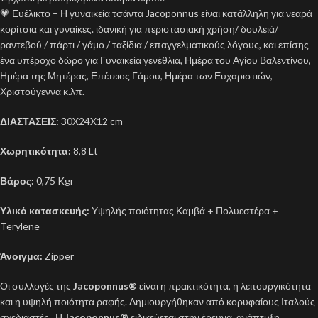
💗 Ευέλικτο – Η γυναικεία τσάντα Jacoponnus είναι κατάλληλη για νεαρά
κορίτσια και γυναίκες. ιδανική για περιστασιακή χρήση/ δουλειά/
ραντεβού / πάρτι / γάμο / ταξίδια / επαγγελματικούς λόγους, και επίσης
ένα υπέροχο δώρο για Γυναικεία γενέθλια, Ημέρα του Αγίου Βαλεντίνου,
Ημέρα της Μητέρας, Επέτειος Γάμου, Ημέρα των Ευχαριστιών,
Χριστούγεννα κ.λπ.
ΔΙΑΣΤΑΣΕΙΣ:
30X24X12 cm
Χωρητικότητα:
8,8 Lt
Βάρος:
0,75 Kgr
Υλικό κατασκευής:
Υψηλής ποιότητας Καμβά + Πολυεστέρα +
Terylene
Άνοιγμα:
Zipper
Οι συλλογές της
Jacoponnus®
είναι η πρακτικότητα, η λειτουργικότητα
και η υψηλή ποιότητα ραφής. Δημιουργήθηκαν από κορυφαίους Ιταλούς
σχεδιαστές . Η
Jacoponnus®
ειδικεύεται στην έρευνα, ανάπτυξη,