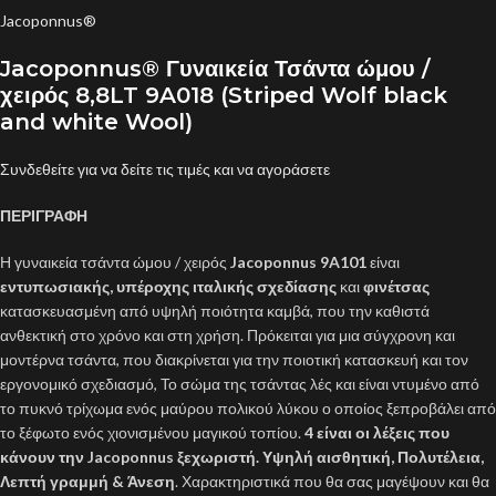
Jacoponnus®
Jacoponnus® Γυναικεία Τσάντα ώμου /
χειρός 8,8LT 9A018 (Striped Wolf black
and white Wool)
Συνδεθείτε για να δείτε τις τιμές και να αγοράσετε
ΠΕΡΙΓΡΑΦΗ
Η γυναικεία τσάντα ώμου / χειρός
Jacoponnus 9A101
είναι
εντυπωσιακής, υπέροχης ιταλικής σχεδίασης
και
φινέτσας
κατασκευασμένη από υψηλή ποιότητα καμβά, που την καθιστά
ανθεκτική στο χρόνο και στη χρήση. Πρόκειται για μια σύγχρονη και
μοντέρνα τσάντα, που διακρίνεται για την ποιοτική κατασκευή και τον
εργονομικό σχεδιασμό, Το σώμα της τσάντας λές και είναι ντυμένο από
το πυκνό τρίχωμα ενός μαύρου πολικού λύκου ο οποίος ξεπροβάλει από
το ξέφωτο ενός χιονισμένου μαγικού τοπίου.
4 είναι οι λέξεις που
κάνουν την Jacoponnus ξεχωριστή. Υψηλή αισθητική, Πολυτέλεια,
Λεπτή γραμμή & Άνεση
. Χαρακτηριστικά που θα σας μαγέψουν και θα