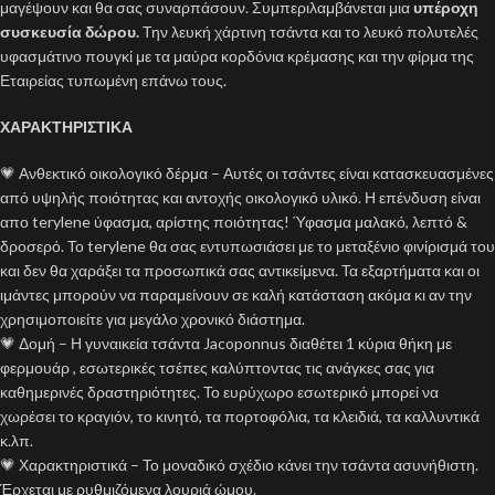
μαγέψουν και θα σας συναρπάσουν. Συμπεριλαμβάνεται μια
υπέροχη
συσκευσία δώρου.
Την λευκή χάρτινη τσάντα και το λευκό πολυτελές
υφασμάτινο πουγκί με τα μαύρα κορδόνια κρέμασης και την φίρμα της
Εταιρείας τυπωμένη επάνω τους.
ΧΑΡΑΚΤΗΡΙΣΤΙΚΑ
💗 Ανθεκτικό οικολογικό δέρμα – Αυτές οι τσάντες είναι κατασκευασμένες
από υψηλής ποιότητας και αντοχής οικολογικό υλικό. Η επένδυση είναι
απο terylene ύφασμα, αρίστης ποιότητας! Ύφασμα μαλακό, λεπτό &
δροσερό. Το terylene θα σας εντυπωσιάσει με το μεταξένιο φινίρισμά του
και δεν θα χαράξει τα προσωπικά σας αντικείμενα. Τα εξαρτήματα και οι
ιμάντες μπορούν να παραμείνουν σε καλή κατάσταση ακόμα κι αν την
χρησιμοποιείτε για μεγάλο χρονικό διάστημα.
💗 Δομή – Η γυναικεία τσάντα Jacoponnus διαθέτει 1 κύρια θήκη με
φερμουάρ , εσωτερικές τσέπες καλύπτοντας τις ανάγκες σας για
καθημερινές δραστηριότητες. Το ευρύχωρο εσωτερικό μπορεί να
χωρέσει το κραγιόν, το κινητό, τα πορτοφόλια, τα κλειδιά, τα καλλυντικά
κ.λπ.
💗 Χαρακτηριστικά – Το μοναδικό σχέδιο κάνει την τσάντα ασυνήθιστη.
Έρχεται με ρυθμιζόμενα λουριά ώμου.