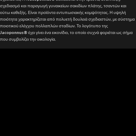
σχεδιασμό και παραγωγή γυναικείων σακιδίων πλάτης, τσαντών και
ούτω καθεξής. Είναι προϊόντα εντυπωσιακής κομψότητας. Η υψηλή
ποιότητα χαρακτηρίζεται από πολυετή δουλειά σχεδιαστών, με σύστημα
ποιοτικού ελέγχου πολλαπλών σταδίων. Το λογότυπο της
Jacoponnus®
έχει γίνει ένα εικονίδιο, το οποίο συχνά φοριέται ως σήμα
που συμβολίζει την οικολογία.