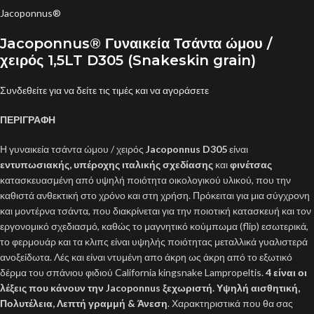
Jacoponnus®
Jacoponnus® Γυναικεία Τσάντα ώμου /
χειρός 1,5LT D305 (Snakeskin grain)
Συνδεθείτε για να δείτε τις τιμές και να αγοράσετε
ΠΕΡΙΓΡΑΦΗ
Η γυναικεία τσάντα ώμου / χειρός
Jacoponnus D305
είναι
εντυπωσιακής, υπέροχης ιταλικής σχεδίασης
και
φινέτσας
κατασκευασμένη από υψηλή ποιότητα οικολογικού υλικού, που την
καθιστά ανθεκτική στο χρόνο και στη χρήση. Πρόκειται για μια σύγχρονη
και μοντέρνα τσάντα, που διακρίνεται για την ποιοτική κατασκευή και τον
εργονομικό σχεδιασμό, καθώς το μαγνητικό κούμπωμα (flip) εσωτερικά,
το φερμουάρ και τα κλιπς είναι υψηλής ποιότητας μεταλλικά γυαλιστερά
ανοξείδωτα. Λές και είναι ντυμένη απο άκρη ως άκρη από το εξωτικό
δέρμα του σπάνιου φιδιού California kingsnake Lampropeltis.
4 είναι οι
λέξεις που κάνουν την Jacoponnus ξεχωριστή. Υψηλή αισθητική,
Πολυτέλεια, Λεπτή γραμμή & Άνεση
. Χαρακτηριστικά που θα σας