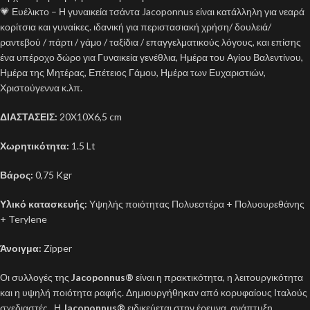
💗 Ευέλικτο – Η γυναικεία τσάντα Jacoponnus είναι κατάλληλη για νεαρά
κορίτσια και γυναίκες. ιδανική για περιστασιακή χρήση/ δουλειά/
ραντεβού / πάρτι / γάμο / ταξίδια / επαγγελματικούς λόγους, και επίσης
ένα υπέροχο δώρο για Γυναικεία γενέθλια, Ημέρα του Αγίου Βαλεντίνου,
Ημέρα της Μητέρας, Επέτειος Γάμου, Ημέρα των Ευχαριστιών,
Χριστούγεννα κ.λπ.
ΔΙΑΣΤΑΣΕΙΣ:
20X10X6,5 cm
Χωρητικότητα:
1.5 Lt
Βάρος:
0,75 Kgr
Υλικό κατασκευής:
Υψηλής ποιότητας Πολυεστέρα + Πολυουρεθάνης
+ Terylene
Άνοιγμα:
Zipper
Οι συλλογές της
Jacoponnus®
είναι η πρακτικότητα, η λειτουργικότητα
και η υψηλή ποιότητα ραφής. Δημιουργήθηκαν από κορυφαίους Ιταλούς
σχεδιαστές . Η
Jacoponnus®
ειδικεύεται στην έρευνα, ανάπτυξη,