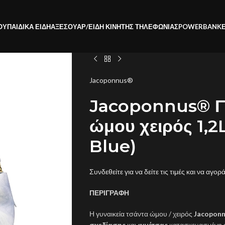
ΟΥ
ΠΑΙΔΙΚΑ ΕΙΔΗ
ΑΞΕΣΟΥΑΡ/ΕΙΔΗ ΚΙΝΗΤΗΣ ΤΗΛΕΦΩΝΙΑΣ
POWERBANK
Jacoponnus®
Jacoponnus® Γυ
ώμου χειρός 1,2
Blue)
Συνδεθείτε για να δείτε τις τιμές και να αγορ
ΠΕΡΙΓΡΑΦΗ
Η γυναικεία τσάντα ώμου / χειρός
Jacoponn
σχεδίασης
και
φινέτσας
κατασκευασμένη α