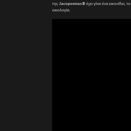
της
Jacoponnus®
έχει γίνει ένα εικονίδιο,
οικολογία.