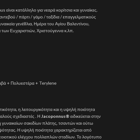
us είναι κατάλληλο για νεαρά κορίτσια και γυναίκες.
ντεβού / πάρτι / γάμο / ταξίδια / επαγγελματικούς
ναικεία γενέθλια, Ημέρα του Αγίου Βαλεντίνου,
 των Ευχαριστιών, Χριστούγεννα κ.λπ.
βά + Πολυεστέρα + Terylene
τικότητα, η λειτουργικότητα και η υψηλή ποιότητα
αλούς σχεδιαστές . Η
Jacoponnus®
ειδικεύεται στην
 γυναικείων σακιδίων πλάτης, τσαντών και ούτω
ψότητας. Η υψηλή ποιότητα χαρακτηρίζεται από
ποιοτικού ελέγχου πολλαπλών σταδίων. Το λογότυπο