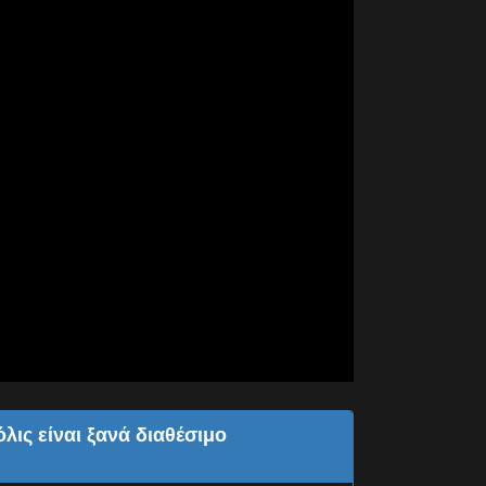
λις είναι ξανά διαθέσιμο