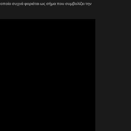
 το οποίο συχνά φοριέται ως σήμα που συμβολίζει την