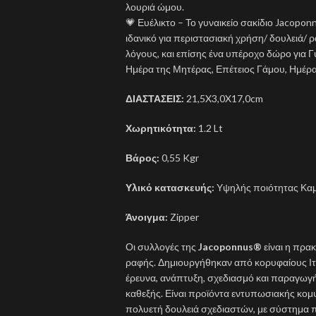
λουριά ώμου.
💗 Ευέλικτο – Το γυναικείο σακίδιο Jacoponn
ιδανικό για περιστασιακή χρήση/ δουλειά/ ρα
λόγους, και επίσης ένα υπέροχο δώρο για Γυ
Ημέρα της Μητέρας, Επέτειος Γάμου, Ημέρα
ΔΙΑΣΤΑΣΕΙΣ:
21,5X3,0X17,0cm
Χωρητικότητα:
1.2 Lt
Βάρος:
0,55 Kgr
Υλικό κατασκευής:
Υψηλής ποιότητας Καμ
Άνοιγμα:
Zipper
Οι συλλογές της
Jacoponnus®
είναι η πρακ
ραφής. Δημιουργήθηκαν από κορυφαίους Ιτ
έρευνα, ανάπτυξη, σχεδιασμό και παραγωγή
καθεξής. Είναι προϊόντα εντυπωσιακής κομ
πολυετή δουλειά σχεδιαστών, με σύστημα 