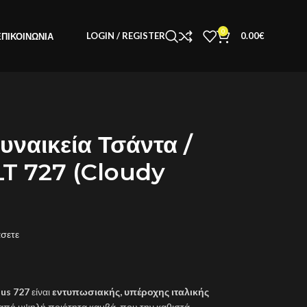
0
LOGIN / REGISTER
0.00
€
ΕΠΙΚΟΙΝΩΝΊΑ
ναικεία Τσάντα /
LT 727 (Cloudy
άσετε
us 727
είναι
εντυπωσιακής, υπέροχης ιταλικής
πό υψηλή ποιότητα καμβά, που την καθιστά