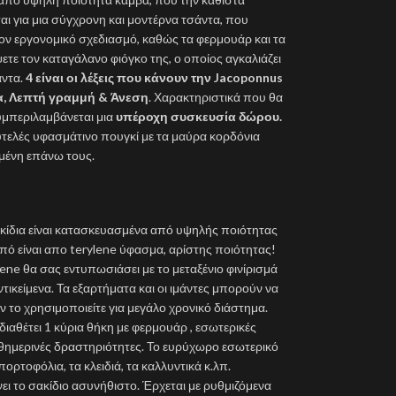
αι για μια σύγχρονη και μοντέρνα τσάντα, που
 τον εργονομικό σχεδιασμό, καθώς τα φερμουάρ και τα
ετε τον καταγάλανο φιόγκο της, ο οποίος αγκαλιάζει
άντα.
4 είναι οι λέξεις που κάνουν την Jacoponnus
ια, Λεπτή γραμμή & Άνεση
. Χαρακτηριστικά που θα
μπεριλαμβάνεται μια
υπέροχη συσκευσία δώρου.
υτελές υφασμάτινο πουγκί με τα μαύρα κορδόνια
ωμένη επάνω τους.
ακίδια είναι κατασκευασμένα από υψηλής ποιότητας
από είναι απο terylene ύφασμα, αρίστης ποιότητας!
ne θα σας εντυπωσιάσει με το μεταξένιο φινίρισμά
τικείμενα. Τα εξαρτήματα και οι ιμάντες μπορούν να
 το χρησιμοποιείτε για μεγάλο χρονικό διάστημα.
διαθέτει 1 κύρια θήκη με φερμουάρ , εσωτερικές
αθημερινές δραστηριότητες. Το ευρύχωρο εσωτερικό
πορτοφόλια, τα κλειδιά, τα καλλυντικά κ.λπ.
ει το σακίδιο ασυνήθιστο. Έρχεται με ρυθμιζόμενα