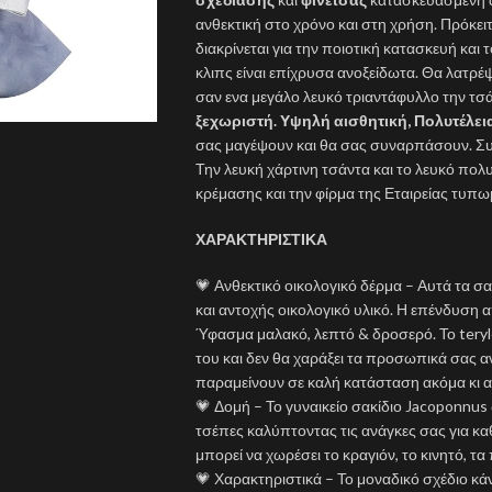
ανθεκτική στο χρόνο και στη χρήση. Πρόκειτ
διακρίνεται για την ποιοτική κατασκευή και
κλιπς είναι επίχρυσα ανοξείδωτα. Θα λατρέψ
σαν ενα μεγάλο λευκό τριαντάφυλλο την τσ
ξεχωριστή. Υψηλή αισθητική, Πολυτέλε
σας μαγέψουν και θα σας συναρπάσουν. Συ
Την λευκή χάρτινη τσάντα και το λευκό πολ
κρέμασης και την φίρμα της Εταιρείας τυπ
ΧΑΡΑΚΤΗΡΙΣΤΙΚΑ
💗 Ανθεκτικό οικολογικό δέρμα – Αυτά τα σ
και αντοχής οικολογικό υλικό. Η επένδυση 
Ύφασμα μαλακό, λεπτό & δροσερό. Το teryle
του και δεν θα χαράξει τα προσωπικά σας αν
παραμείνουν σε καλή κατάσταση ακόμα κι αν
💗 Δομή – Το γυναικείο σακίδιο Jacoponnus 
τσέπες καλύπτοντας τις ανάγκες σας για κ
μπορεί να χωρέσει το κραγιόν, το κινητό, τα 
💗 Χαρακτηριστικά – Το μοναδικό σχέδιο κάν