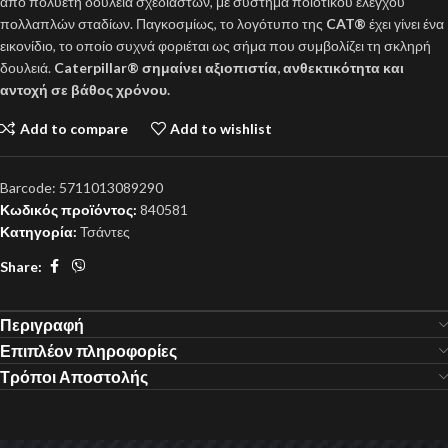
από πολυετή δουλειά σχεδιαστών, με σύστημα ποιοτικού ελέγχου
πολλαπλών σταδίων. Παγκοσμίως, το λογότυπο της
CAT®
έχει γίνει ένα
εικονίδιο, το οποίο συχνά φοριέται ως σήμα που συμβολίζει τη σκληρή
δουλειά.
Caterpillar®
σημαίνει αξιοπιστία, ανθεκτικότητα και
αντοχή σε βάθος χρόνου.
Add to compare
Add to wishlist
Barcode:
5711013089290
Κωδικός προϊόντος:
840581
Κατηγορία:
Τσάντες
Share:
Περιγραφή
Επιπλέον πληροφορίες
Τρόποι Αποστολής