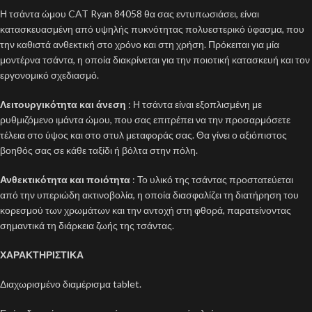
Η τσάντα ώμου CAT Ryan 84058 θα σας εντυπωσιάσει, είναι
κατασκευασμένη από υψηλής πυκνότητας πολυεστερικό ύφασμα, που
την καθιστά ανθεκτική στο χρόνο και στη χρήση. Πρόκειται για μία
μοντέρνα τσάντα, η οποία διακρίνεται για την ποιοτική κατασκευή και τον
εργονομικό σχεδιασμό.
Λειτουργικότητα και άνεση
: Η τσάντα είναι εξοπλισμένη με
ρυθμιζόμενο ιμάντα ώμου, που σας επιτρέπει να την προσαρμόσετε
τέλεια στο ύψος και στο στυλ μεταφοράς σας. Θα γίνει ο αξιόπιστος
βοηθός σας σε κάθε ταξίδι ή βόλτα στην πόλη.
Ανθεκτικότητα και ποιότητα
: Το υλικό της τσάντας προστατεύεται
από την υπεριώδη ακτινοβολία, η οποία διασφαλίζει τη διατήρηση του
κορεσμού των χρωμάτων και την αντοχή στη φθορά, παρατείνοντας
σημαντικά τη διάρκεια ζωής της τσάντας.
ΧΑΡΑΚΤΗΡΙΣΤΙΚΑ
Διαχωρισμένο διαμέρισμα tablet.