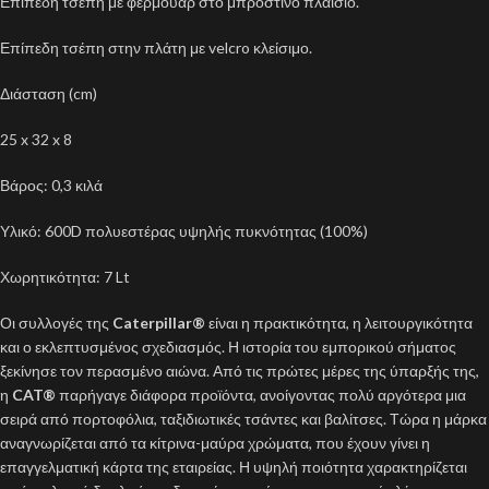
Επίπεδη τσέπη με φερμουάρ στο μπροστινό πλαίσιο.
Επίπεδη τσέπη στην πλάτη με velcro κλείσιμο.
Διάσταση (cm)
25 x 32 x 8
Βάρος: 0,3 κιλά
Υλικό: 600D πολυεστέρας υψηλής πυκνότητας (100%)
Χωρητικότητα: 7 Lt
Οι συλλογές της
Caterpillar®
είναι η πρακτικότητα, η λειτουργικότητα
και ο εκλεπτυσμένος σχεδιασμός. Η ιστορία του εμπορικού σήματος
ξεκίνησε τον περασμένο αιώνα. Από τις πρώτες μέρες της ύπαρξής της,
η
CAT®
παρήγαγε διάφορα προϊόντα, ανοίγοντας πολύ αργότερα μια
σειρά από πορτοφόλια, ταξιδιωτικές τσάντες και βαλίτσες. Τώρα η μάρκα
αναγνωρίζεται από τα κίτρινα-μαύρα χρώματα, που έχουν γίνει η
επαγγελματική κάρτα της εταιρείας. Η υψηλή ποιότητα χαρακτηρίζεται