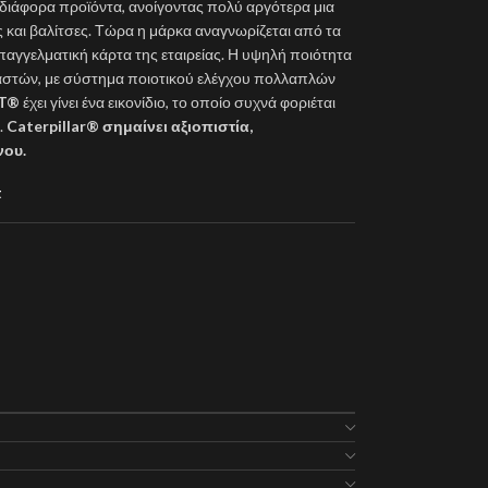
ιάφορα προϊόντα, ανοίγοντας πολύ αργότερα μια
ς και βαλίτσες. Τώρα η μάρκα αναγνωρίζεται από τα
επαγγελματική κάρτα της εταιρείας. Η υψηλή ποιότητα
ιαστών, με σύστημα ποιοτικού ελέγχου πολλαπλών
T®
έχει γίνει ένα εικονίδιο, το οποίο συχνά φοριέται
.
Caterpillar®
σημαίνει αξιοπιστία,
νου.
t