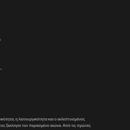
α
 ”
τικότητα, η λειτουργικότητα και ο εκλεπτυσμένος
τος ξεκίνησε τον περασμένο αιώνα. Από τις πρώτες