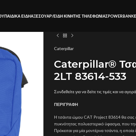
ΟΥ
ΠΑΙΔΙΚΑ ΕΙΔΗ
ΑΞΕΣΟΥΑΡ/ΕΙΔΗ ΚΙΝΗΤΗΣ ΤΗΛΕΦΩΝΙΑΣ
POWERBANK
Caterpillar
Caterpillar® Τσ
2LT 83614-533
Συνδεθείτε για να δείτε τις τιμές και να αγορ
ΠΕΡΙΓΡΑΦΗ
Η τσάντα ώμου CAT Project 83614 θα σας 
πυκνότητας πολυεστερικό ύφασμα, που την 
Πρόκειται για μία μοντέρνα τσάντα, η οποία 