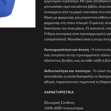
εργονομικό σχεδιασμό. Mε τρεις αποθηκευτ
μπουκαλάκι νερό και κάποιο βιβλίο, είναι 
αντικείμενα από τα μικρά τσαντάκια που είναι
θήκες με φερμουάρ, μια μπροστινή κάθετη κα
φερμουάρ στη πίσω πλευρά. Ο ιμάντας είναι
διαστάσεις του είναι μήκος 21 εκατοστά, πλ
Η θήκη εσωτερικά είναι προσαρμοσμένη για 
compartment). Μοναδική είναι η σπορ από
Λειτουργικότητα και άνεση
: Η τσάντα εί
σας επιτρέπει να την προσαρμόσετε τέλεια 
αξιόπιστος βοηθός σας σε κάθε ταξίδι ή βό
Ανθεκτικότητα και ποιότητα
: Το υλικό τ
ακτινοβολία, η οποία διασφαλίζει τη διατή
φθορά, παρατείνοντας σημαντικά τη διάρκει
ΧΑΡΑΚΤΗΡΙΣΤΙΚΑ
Εξωτερική Σύνθεση
100% 600D πολυεστέρας