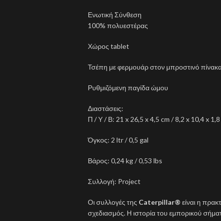
Ενωτική Σύνθεση
100% πολυεστέρας
Χώρος tablet
Τσέπη με φερμουάρ στον μπροστινό πίνακ
Ρυθμιζόμενη παγίδα ώμου
Διαστάσεις:
Π / Υ / Β: 21 x 26,5 x 4,5 cm / 8,2 x 10,4 x 1,8
Όγκος: 2 ltr / 0,5 gal
Βάρος: 0,24 kg / 0,53 lbs
Συλλογή: Project
Οι συλλογές της
Caterpillar®
είναι η πρακ
σχεδιασμός. Η ιστορία του εμπορικού σήμα