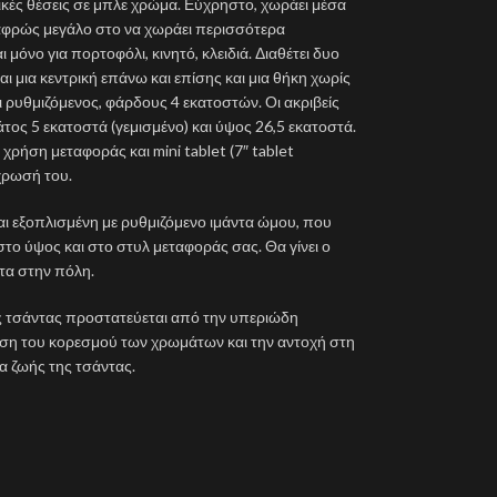
ικές θέσεις σε μπλε χρώμα. Εύχρηστο, χωράει μέσα
ελαφρώς μεγάλο στο να χωράει περισσότερα
 μόνο για πορτοφόλι, κινητό, κλειδιά. Διαθέτει δυο
ι μια κεντρική επάνω και επίσης και μια θήκη χωρίς
 ρυθμιζόμενος, φάρδους 4 εκατοστών. Οι ακριβείς
άτος 5 εκατοστά (γεμισμένο) και ύψος 26,5 εκατοστά.
χρήση μεταφοράς και mini tablet (7″ tablet
χρωσή του.
ναι εξοπλισμένη με ρυθμιζόμενο ιμάντα ώμου, που
στο ύψος και στο στυλ μεταφοράς σας. Θα γίνει ο
λτα στην πόλη.
ης τσάντας προστατεύεται από την υπεριώδη
ρηση του κορεσμού των χρωμάτων και την αντοχή στη
α ζωής της τσάντας.