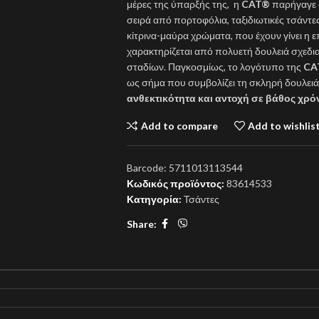
μέρες της ύπαρξής της, η
CAT®
παρήγαγε δ
σειρά από πορτοφόλια, ταξιδιωτικές τσάντε
κίτρινα-μαύρα χρώματα, που έχουν γίνει η 
χαρακτηρίζεται από πολυετή δουλειά σχεδ
σταδίων. Παγκοσμίως, το λογότυπο της
CA
ως σήμα που συμβολίζει τη σκληρή δουλειά
ανθεκτικότητα και αντοχή σε βάθος χρό
Add to compare
Add to wishlis
Barcode:
5711013113544
Κωδικός προϊόντος:
83614533
Κατηγορία:
Τσάντες
Share: