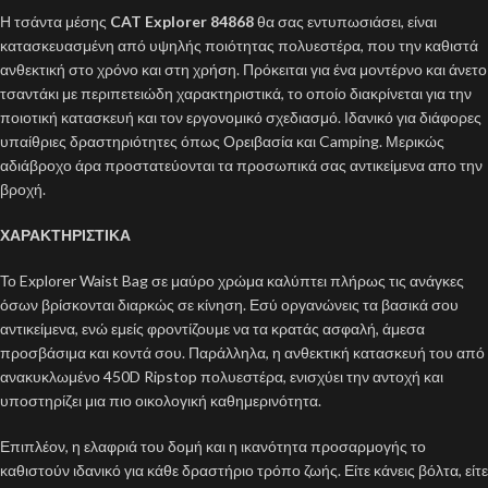
Η τσάντα μέσης
CAT Explorer 84868
θα σας εντυπωσιάσει, είναι
κατασκευασμένη από υψηλής ποιότητας πολυεστέρα, που την καθιστά
ανθεκτική στο χρόνο και στη χρήση. Πρόκειται για ένα μοντέρνο και άνετο
τσαντάκι με περιπετειώδη χαρακτηριστικά, το οποίο διακρίνεται για την
ποιοτική κατασκευή και τον εργονομικό σχεδιασμό. Ιδανικό για διάφορες
υπαίθριες δραστηριότητες όπως Ορειβασία και Camping. Μερικώς
αδιάβροχο άρα προστατεύονται τα προσωπικά σας αντικείμενα απο την
βροχή.
ΧΑΡΑΚΤΗΡΙΣΤΙΚΑ
Το Explorer Waist Bag σε μαύρο χρώμα καλύπτει πλήρως τις ανάγκες
όσων βρίσκονται διαρκώς σε κίνηση. Εσύ οργανώνεις τα βασικά σου
αντικείμενα, ενώ εμείς φροντίζουμε να τα κρατάς ασφαλή, άμεσα
προσβάσιμα και κοντά σου. Παράλληλα, η ανθεκτική κατασκευή του από
ανακυκλωμένο 450D Ripstop πολυεστέρα, ενισχύει την αντοχή και
υποστηρίζει μια πιο οικολογική καθημερινότητα.
Επιπλέον, η ελαφριά του δομή και η ικανότητα προσαρμογής το
καθιστούν ιδανικό για κάθε δραστήριο τρόπο ζωής. Είτε κάνεις βόλτα, είτε