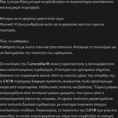
Ναι, η κύρια θήκη μπορεί να φιλοξενήσει τα περισσότερα smartphones
και ένα μικρό πορτοφόλι.
Μπορώ να το φορέσω χιαστί στον ώμο;
Φυσικά! Η ζώνη ρυθμίζεται ώστε να το φορέσεις και στον ώμο αν
προτιμάς.
Πώς το καθαρίζω;
Καθάρισε το με νωπό πανί και ήπιο σαπούνι. Απόφυγε το πλυντήριο για
να διατηρήσεις την ποιότητα του υφάσματος.
Οι συλλογές της
Caterpillar®
είναι η πρακτικότητα, η λειτουργικότητα
και ο εκλεπτυσμένος σχεδιασμός. Η ιστορία του εμπορικού σήματος
ξεκίνησε τον περασμένο αιώνα. Από τις πρώτες μέρες της ύπαρξής της,
η
CAT®
παρήγαγε διάφορα προϊόντα, ανοίγοντας πολύ αργότερα μια
σειρά από πορτοφόλια, ταξιδιωτικές τσάντες και βαλίτσες. Τώρα η μάρκα
αναγνωρίζεται από τα κίτρινα-μαύρα χρώματα, που έχουν γίνει η
επαγγελματική κάρτα της εταιρείας. Η υψηλή ποιότητα χαρακτηρίζεται
από πολυετή δουλειά σχεδιαστών, με σύστημα ποιοτικού ελέγχου
πολλαπλών σταδίων. Παγκοσμίως, το λογότυπο της
CAT®
έχει γίνει ένα
εικονίδιο, το οποίο συχνά φοριέται ως σήμα που συμβολίζει τη σκληρή