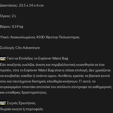
Διαστάσεις: 23.5 x 14 x 6 cm
Όγκος: 2 L
Βάρος: 0.19 kg
Υλικό: Ανακυκλωμένος 450D Ripstop Πολυεστέρας
Συλλογή: City Adventure
Γιατί να Επιλέξεις το Explorer Waist Bag
Εάν αναζητάς ευελιξία, άνεση και περιβαλλοντική ευαισθησία σε ένα
προϊόν, τότε το Explorer Waist Bag είναι η τέλεια επιλογή. Δεν χρειάζεται
να κουβαλάς σακίδιο ή τσάντα ώμου. Αντίθετα, κρατάς τα βασικά κοντά
σου και ταυτόχρονα διατηρείς ελευθερία κινήσεων. Γι’ αυτό, το
συγκεκριμένο τσαντάκι αποτελεί τον απόλυτο σύντροφο σε καθημερινές
και υπαίθριες δραστηριότητες.
Συχνές Ερωτήσεις
Χωράει κινητό ή πορτοφόλι;