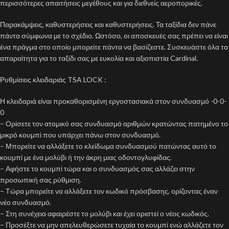
περισσότερες απαιτήσεις μεγέθους και για διεθνείς αεροπορικές.
Παρακάμψεις, καθυστερήσεις και καθυστερήσεις. Τα ταξίδια δεν πάνε
πάντα σύμφωνα με το σχέδιο. Ωστόσο, οι αποσκευές σας πρέπει να είναι
ένα πράγμα στο οποίο μπορείτε πάντα να βασίζεστε. Συσκευάστε όλα τα
απαραίτητα για το ταξίδι σας με ευκολία και αξιοπιστία Cardinal.
Ρυθμίσεις κλειδαριάς TSA LOCK :
Η κλειδαριά είναι προκαθορισμένη εργοστασιακά στον συνδυασμό -0-0-
0
– Ορίσετε τον ατομικό σας συνδυασμό αριθμών κρατώντας πατημένο το
μικρό κουμπί που υπάρχει πάνω στον συνδυασμό.
– Μπορείτε να αλλάξετε το κλείδωμα συνδυασμού πατώντας αυτό το
κουμπί με ένα μολύβι ή την άκρη μιας οδοντογλυφίδας.
– Αφήστε το κουμπί τώρα και ο συνδυασμός σας αλλάζει στην
προσωπική σας ρύθμιση.
– Τώρα μπορείτε να αλλάξετε τον κωδικό πρόσβασης, ορίζοντας έναν
νέο συνδυασμό.
– Στη συνέχεια αφαιρέστε το μολύβι και έχει οριστεί ο νέος κωδικός.
– Προσέξτε να μην απελευθερώσετε τυχαία το κουμπί ενώ αλλάζετε τον