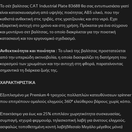
Το σέτ βαλίτσας CAT Industrial Plate 83688 θα σας εντυπωσιάσει γιατί
είναι κατασκευασμένη από υψηλής ποιότητας ABS υλικό, που την
καθιστά ανθεκτική στις τριβές, στις γρατζουνίες και στο νερό. Εχει
εξαιρετική αντοχή στο χρόνο και στη χρήση. Πρόκειται για ένα σύχρονο
και μοντέρνο σετ βαλίτσας, το οποίο διακρίνεται για την ποιοτική
κατασκευή και τον εργονομικό σχεδιασμό.
Ανθεκτικότητα και ποιότητα
: Το υλικό της βαλίτσας προστατεύεται
από την υπεριώδη ακτινοβολία, η οποία διασφαλίζει τη διατήρηση του
κορεσμού των χρωμάτων και την αντοχή στη φθορά, παρατείνοντας
σημαντικά τη διάρκεια ζωής της.
ΧΑΡΑΚΤΗΡΙΣΤΙΚΑ
Εξοπλισμένο με Premium 4-τροχούς πολλαπλών κατευθύνσεων spinner
που επιτρέπουν ομαλούς ελιγμούς 360° ελεύθερου βάρους χωρίς κόπο.
Επεκτάσιμο για έως και 25% επιπλέον χωρητικότητα συσκευασίας,
συμπαγή, ισχυρά φερμουάρ, τηλεσκοπική λαβή για άνετους ελιγμούς.
ασφαλώς τοποθετημένη κοντή λαβή(Μεσαίο Μεγάλο μέγεθος μόνο)