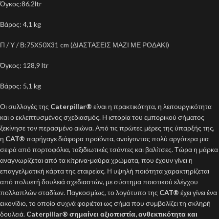
Όγκος:86,2ltr
Βάρος: 4,1 kg
Π / Υ / Β:75X50X31 cm (ΔΙΑΣΤΑΣΕΙΣ ΜΑΖΙ ΜΕ ΡΟΔΑΚΙ)
Όγκος: 128,9 ltr
Βάρος: 5,1 kg
Οι συλλογές της
Caterpillar®
είναι η πρακτικότητα, η λειτουργικότητα
και ο εκλεπτυσμένος σχεδιασμός. Η ιστορία του εμπορικού σήματος
ξεκίνησε τον περασμένο αιώνα. Από τις πρώτες μέρες της ύπαρξής της,
η
CAT®
παρήγαγε διάφορα προϊόντα, ανοίγοντας πολύ αργότερα μια
σειρά από πορτοφόλια, ταξιδιωτικές τσάντες και βαλίτσες. Τώρα η μάρκα
αναγνωρίζεται από τα κίτρινα-μαύρα χρώματα, που έχουν γίνει η
επαγγελματική κάρτα της εταιρείας. Η υψηλή ποιότητα χαρακτηρίζεται
από πολυετή δουλειά σχεδιαστών, με σύστημα ποιοτικού ελέγχου
πολλαπλών σταδίων. Παγκοσμίως, το λογότυπο της
CAT®
έχει γίνει ένα
εικονίδιο, το οποίο συχνά φοριέται ως σήμα που συμβολίζει τη σκληρή
δουλειά.
Caterpillar®
σημαίνει αξιοπιστία, ανθεκτικότητα και