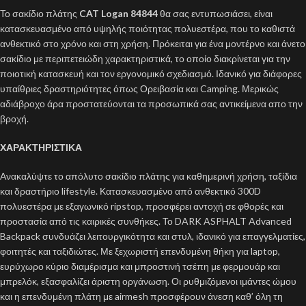
Το σακίδιο πλάτης
CAT Logan 84844
θα σας εντυπωσιάσει, είναι
κατασκευασμένο από υψηλής ποιότητας πολυεστέρα, που το καθιστά
ανθεκτικό στο χρόνο και στη χρήση. Πρόκειται για ένα μοντέρνο και άνετο
σακίδιο με περιπετειώδη χαρακτηριστικά, το οποίο διακρίνεται για την
ποιοτική κατασκευή και τον εργονομικό σχεδιασμό. Ιδανικό για διάφορες
υπαίθριες δραστηριότητες όπως Ορειβασία και Camping. Μερικώς
αδιάβροχο άρα προστατεύονται τα προσωπικά σας αντικείμενα απο την
βροχή.
ΧΑΡΑΚΤΗΡΙΣΤΙΚΑ
Ανακαλύψτε το απόλυτο σακίδιο πλάτης για καθημερινή χρήση, ταξίδια
και δραστήριο lifestyle. Κατασκευασμένο από ανθεκτικό 300D
πολυεστέρα με εξαγωνικό ripstop, προσφέρει αντοχή σε φθορές και
προστασία από τις καιρικές συνθήκες. Το DARK ASPHALT Advanced
Backpack συνδυάζει λειτουργικότητα και στυλ, ιδανικό για επαγγελματίες,
φοιτητές και ταξιδιώτες. Με ξεχωριστή επενδυμένη θήκη για laptop,
ευρύχωρο κύριο διαμέρισμα και μπροστινή τσέπη με φερμουάρ και
μπρελόκ, εξασφαλίζει άριστη οργάνωση. Οι ρυθμιζόμενοι ιμάντες ώμου
και η επενδυμένη πλάτη με airmesh προσφέρουν άνεση καθ’ όλη τη