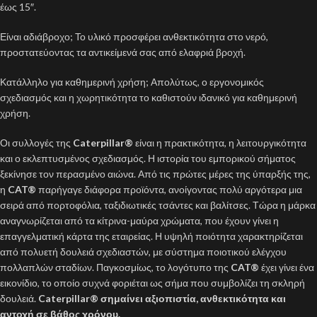
έως 15″.
Είναι αδιάβροχο; Το υλικό προσφέρει ανθεκτικότητα στο νερό,
προστατεύοντας τα αντικείμενά σας από ελαφριά βροχή.
Κατάλληλο για καθημερινή χρήση; Απολύτως, ο εργονομικός
σχεδιασμός και η χωρητικότητα το καθιστούν ιδανικό για καθημερινή
χρήση.
Οι συλλογές της
Caterpillar®
είναι η πρακτικότητα, η λειτουργικότητα
και ο εκλεπτυσμένος σχεδιασμός. Η ιστορία του εμπορικού σήματος
ξεκίνησε τον περασμένο αιώνα. Από τις πρώτες μέρες της ύπαρξής της,
η
CAT®
παρήγαγε διάφορα προϊόντα, ανοίγοντας πολύ αργότερα μια
σειρά από πορτοφόλια, ταξιδιωτικές τσάντες και βαλίτσες. Τώρα η μάρκα
αναγνωρίζεται από τα κίτρινα-μαύρα χρώματα, που έχουν γίνει η
επαγγελματική κάρτα της εταιρείας. Η υψηλή ποιότητα χαρακτηρίζεται
από πολυετή δουλειά σχεδιαστών, με σύστημα ποιοτικού ελέγχου
πολλαπλών σταδίων. Παγκοσμίως, το λογότυπο της
CAT®
έχει γίνει ένα
εικονίδιο, το οποίο συχνά φοριέται ως σήμα που συμβολίζει τη σκληρή
δουλειά.
Caterpillar®
σημαίνει αξιοπιστία, ανθεκτικότητα και
αντοχή σε βάθος χρόνου.