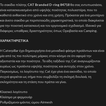
Το σακίδιο πλάτης
CAT Branded D-ring 84718
θα σας εντυπωσιάσει,
είναι κατασκευασμένο από υψηλής ποιότητας πολυεστέρα, που το
καθιστά ανθεκτικό στο χρόνο και στη χρήση. Πρόκειται για ένα μοντέρνο
και άνετο σακίδιο με περιπετειώδη χαρακτηριστικά, το οποίο διακρίνεται
για την ποιοτική κατασκευή και τον εργονομικό σχεδιασμό. Ιδανικό για
διάφορες υπαίθριες δραστηριότητες όπως Ορειβασία και Camping.
ΧΑΡΑΚΤΗΡΙΣΤΙΚΑ
H Caterpillar έχει δημιουργήσει ένα μοναδικό φάσμα προϊόντων και είναι
μία από τις πιο πολύτιμες μάρκες στον κόσμο σε ότι αφορά την
αξιοπιστία και την ποιότητα . Τα είδη ταξιδιού της Cat αναγνωρίζονται
ευρέως ως προϊόντα υψηλής ποιότητας και αντοχής στον χρόνο.
Παγκοσμίως, το λογότυπο της Cat έχει γίνει ένα εικονίδιο, το οποίο
συχνά φοριέται ως σήμα που συμβολίζει τη σκληρή δουλειά, τη
σκληρότητα και τη στάση που πρέπει να γίνει.
Κλασικό λογότυπο
Κλείσιμο με φερμουάρ
Ρυθμιζόμενοι ιμάντες ώμου Airmesh