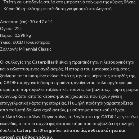
– Τσέπη και υποδοχές στυλό στο μπροστινό τοίχωμα της κύριας θήκης
– Κύρια θήκη πλάτης με επένδυση για φορητό υπολογιστή
Διάσταση (cm): 30 x 47 x 14
Όγκος: 22 L
Βάρος: 0,398 kg
Υλικό: 600D Πολυεστέρας
Συλλογή: Millennial Classic
Οι συλλογές της
Caterpillar®
είναι η πρακτικότητα, η λειτουργικότητα
και ο εκλεπτυσμένος σχεδιασμός. Η ιστορία του εμπορικού σήματος
ξεκίνησε τον περασμένο αιώνα. Από τις πρώτες μέρες της ύπαρξής της,
η
CAT®
παρήγαγε διάφορα προϊόντα, ανοίγοντας πολύ αργότερα μια
σειρά από πορτοφόλια, ταξιδιωτικές τσάντες και βαλίτσες. Τώρα η μάρκα
αναγνωρίζεται από τα κίτρινα-μαύρα χρώματα, που έχουν γίνει η
επαγγελματική κάρτα της εταιρείας. Η υψηλή ποιότητα χαρακτηρίζεται
από πολυετή δουλειά σχεδιαστών, με σύστημα ποιοτικού ελέγχου
πολλαπλών σταδίων. Παγκοσμίως, το λογότυπο της
CAT®
έχει γίνει ένα
εικονίδιο, το οποίο συχνά φοριέται ως σήμα που συμβολίζει τη σκληρή
δουλειά.
Caterpillar®
σημαίνει αξιοπιστία, ανθεκτικότητα και
αντοχή σε βάθος χρόνου.