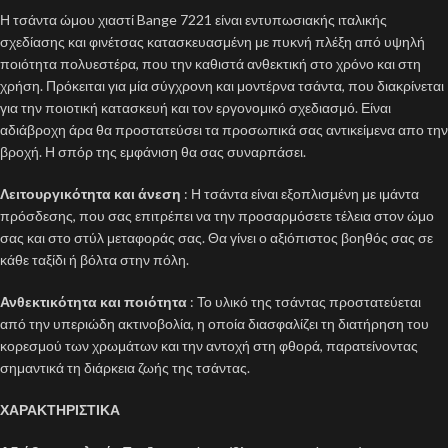
Η τσάντα ώμου χιαστί Bange 7221 είναι εντυπωσιακής ιταλικής
σχεδίασης και φινέτσας κατασκευασμένη με πυκνή πλέξη από υψηλή
ποιότητα πολυεστέρα, που την καθιστά ανθεκτική στο χρόνο και στη
χρήση. Πρόκειται για μία σύγχρονη και μοντέρνα τσάντα, που διακρίνεται
για την ποιοτική κατασκευή και τον εργονομικό σχεδιασμό. Είναι
αδιάβροχη άρα θα προστατεύσει τα προσωπικά σας αντικείμενα απο την
βροχή. Η σπόρ της εμφάνιση θα σας συναρπάσει.
Λειτουργικότητα και άνεση
: Η τσάντα είναι εξοπλισμένη με ιμάντα
πρόσδεσης, που σας επιτρέπει να την προσαρμόσετε τέλεια στον ώμο
σας και στο στύλ μεταφοράς σας. Θα γίνει ο αξιόπιστος βοηθός σας σε
κάθε ταξίδι ή βόλτα στην πόλη.
Ανθεκτικότητα και ποιότητα
: Το υλικό της τσάντας προστατεύεται
από την υπεριώδη ακτινοβολία, η οποία διασφαλίζει τη διατήρηση του
κορεσμού των χρωμάτων και την αντοχή στη φθορά, παρατείνοντας
σημαντικά τη διάρκεια ζωής της τσάντας.
ΧΑΡΑΚΤΗΡΙΣΤΙΚΑ