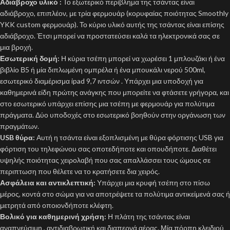
Αδιάβροχο υλικό :
Το εξωτερικό περίβλημα της τσάντας είναι
αδιάβροχο, επιπλέον, με τρία φερμουάρ (κορυφαίας ποιότητας Smoothly
YKK custom φερμουάρ). Το κύριο υλικό αυτής της τσάντας είναι επίσης
αδιάβροχο. Έτσι μπορεί να προστατεύσει καλά τα ηλεκτρονικά σας σε
μια βροχή.
Εσωτερική δομή:
Η κύρια τσέπη μπορεί να χωρέσει 1 μπλουζάκι ή ένα
βιβλίο Β5 ή μία διπλωμένη ομπρέλα ή ένα μπουκάλι νερού 500ml,
εσωτερικό διαμέρισμα ipad 9,7 ιντσών . Υπάρχει μια υποδοχή για
καθημερινά είδη πρώτης ανάγκης που μπορείτε να φτάσετε γρήγορα, και
στο εσωτερικό υπάρχει επίσης μια τσέπη με φερμουάρ για πολύτιμα
πράγματα. Δύο υποδοχές στο εσωτερικό βοηθούν στην οργάνωση των
πραγμάτων.
USB θύρα:
Αυτή η τσάντα είναι εξοπλισμένη με θύρα φόρτισης USB για
φόρτιση του τηλεφώνου σας οποτεδήποτε και οπουδήποτε. Διαθέτει
υψηλής ποιότητας χειρολαβή που σας απαλλάσσει τους ώμους σε
περιπτωση που θέλετε να το κρατήσετε δια χειρός.
Ασφάλεια και αντικλεπτική:
Υπάρχει μια κρυφή τσέπη στο πίσω
μέρος, κοντά στο σώμα για να αποτρέψετε τα πολύτιμα αντικείμενά σας ή
μετρητά από οποιονδήποτε κλέφτη.
Βολικό για καθημερινή χρήση:
Η πλάτη της τσάντας είναι
αναπνεύσιμη , αντιδιαβρωτική και διαπερνά αέρας. Μία πόρπη κλειδιού