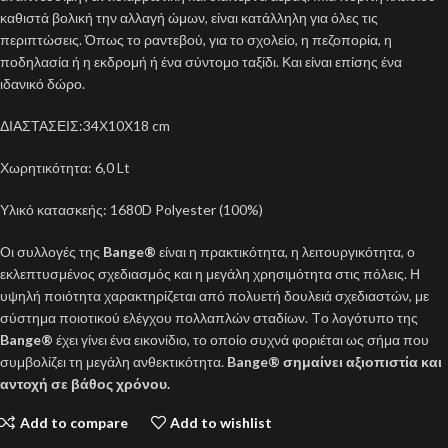
καθιστά βολική την αλλαγή ώμων, είναι κατάλληλη για όλες τις
περιπτώσεις. Όπως το ραντεβού, για το σχολείο, η πεζοπορία, η
ποδηλασία ή η εκδρομή ή ένα σύντομο ταξίδι. Και είναι επίσης ένα
ιδανικό δώρο.
ΔΙΑΣΤΑΣΕΙΣ:34Χ10Χ18 cm
Χωρητικότητα: 6,0 Lt
Υλικό κατασκεής: 1680D Polyester (100%)
Οι συλλογές της
Bange®
είναι η πρακτικότητα, η λειτουργικότητα, ο
εκλεπτυσμένος σχεδιασμός και η μεγάλη χρησιμότητα στις πόλεις. Η
υψηλή ποιότητα χαρακτηρίζεται από πολυετή δουλειά σχεδιαστών, με
σύστημα ποιοτικού ελέγχου πολλαπλών σταδίων. Tο λογότυπο της
Bange®
έχει γίνει ένα εικονίδιο, το οποίο συχνά φοριέται ως σήμα που
συμβολίζει τη μεγάλη ανθεκτικότητα.
Bange® σημαίνει αξιοπιστία και
αντοχή σε βάθος χρόνου.
Add to compare
Add to wishlist