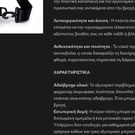
την ποιοτική κατασκευή και τον εργονομικό
προσωπικά σας αντικείμενα απο την βροχή
Λειτουργικότητα και άνεση
: Η τσάντα εί
επιτρέπει να την προσαρμόσετε τέλεια στον
αξιόπιστος βοηθός σας σε κάθε ταξίδι ή βό
Ανθεκτικότητα και ποιότητα
: Το υλικό τ
ακτινοβολία, η οποία διασφαλίζει τη διατή
φθορά, παρατείνοντας σημαντικά τη διάρκει
ΧΑΡΑΚΤΗΡΙΣΤΙΚΑ
Αδιάβροχο υλικό:
Το εξωτερικό περίβλημα τ
φερμουάρ (κορυφαίας ποιότητας Smoothly 
τσάντας είναι επίσης αδιάβροχο. Έτσι μπορ
βροχή.
Εσωτερική δομή:
Η κύρια τσέπη μπορεί να 
διπλωμένη ομπρέλα ή ένα μπουκάλι νερού 50
Υπάρχουν δύο υποδοχές για καθημερινά εί
γρήγορα καθώς και τρεις εξωτερικές μπροστ