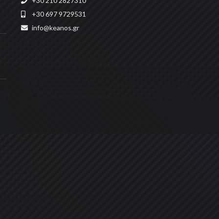
+30 210 2827310
+30 697 9729531
info@keanos.gr