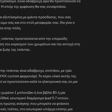
 σχεδιασμό. Είναι αδιάβροχη άρα θα προστατεύσει τα
. Η σπόρ της εμφάνιση θα σας συναρπάσει.
ναι εξοπλισμένη με ιμάντα πρόσδεσης, που σας
 ώμο σας και στο στύλ μεταφοράς σας. Θα γίνει ο
λτα στην πόλη.
ης τσάντας προστατεύεται από την υπεριώδη
ρηση του κορεσμού των χρωμάτων και την αντοχή στη
α ζωής της τσάντας.
ης τσάντας είναι αδιάβροχο, επιπλέον, με τρία
YKK custom φερμουάρ). Το κύριο υλικό αυτής της
εί να προστατεύσει καλά τα ηλεκτρονικά σας σε μια
χωρέσει 1 μπλουζάκι ή ένα βιβλίο Β5 ή μία
0ml, εσωτερικό διαμέρισμα ipad 9,7 ιντσών .
δη πρώτης ανάγκης που μπορείτε να φτάσετε
ινές τσέπες, στο εσωτερικό υπάρχει επίσης μια