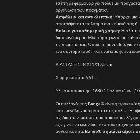
τσέπη με φερμουάρ για πολύτιμα πράγματα
οργάνωση των πραγμάτων.
Ασφάλεια και αντικλεπτική:
Υπάρχει μια 
αποτρέψετε τα πολύτιμα αντικείμενά σας ή
Βολικό για καθημερινή χρήση:
Η πλάτη τ
διαπερνά αέρας. Μία πόρπη κλειδιού καθιστ
τις περιπτώσεις. Όπως το ραντεβού, για το 
ένα σύντομο ταξίδι. Και είναι επίσης ένα ιδα
ΔΙΑΣΤΑΣΕΙΣ:34Χ11Χ17,5 cm
Χωρητικότητα: 6,5 Lt
Υλικό κατασκευής: 1680D Πολυεστέρας (1
Οι συλλογές της
Bange®
είναι η πρακτικότ
και η μεγάλη χρησιμότητα στις πόλεις. Η υ
σχεδιαστών, με σύστημα ποιοτικού ελέγχο
έχει γίνει ένα εικονίδιο, το οποίο συχνά φο
ανθεκτικότητα.
Bange® σημαίνει αξιοπιστ