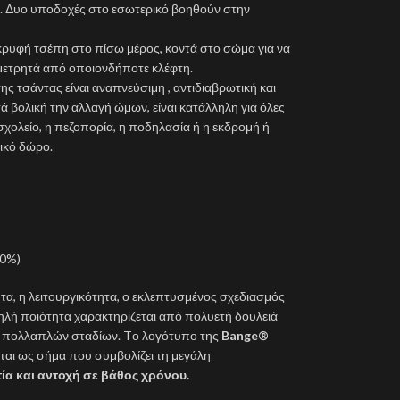
. Δυο υποδοχές στο εσωτερικό βοηθούν στην
κρυφή τσέπη στο πίσω μέρος, κοντά στο σώμα για να
 μετρητά από οποιονδήποτε κλέφτη.
ης τσάντας είναι αναπνεύσιμη , αντιδιαβρωτική και
ά βολική την αλλαγή ώμων, είναι κατάλληλη για όλες
σχολείο, η πεζοπορία, η ποδηλασία ή η εκδρομή ή
νικό δώρο.
00%)
ητα, η λειτουργικότητα, ο εκλεπτυσμένος σχεδιασμός
ψηλή ποιότητα χαρακτηρίζεται από πολυετή δουλειά
υ πολλαπλών σταδίων. Tο λογότυπο της
Bange®
ριέται ως σήμα που συμβολίζει τη μεγάλη
ία και αντοχή σε βάθος χρόνου.