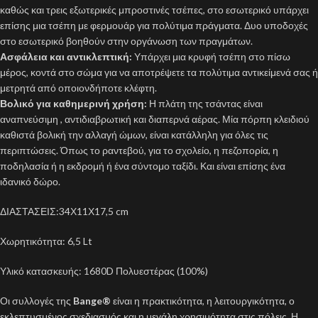
καθώς και τρεις εξωτερικές μπροστινές τσέπες, στο εσωτερικό υπάρχει
επίσης μια τσέπη με φερμουάρ για πολύτιμα πράγματα. Δυο υποδοχές
στο εσωτερικό βοηθούν στην οργάνωση των πραγμάτων.
Ασφάλεια και αντικλεπτική:
Υπάρχει μια κρυφή τσέπη στο πίσω
μέρος, κοντά στο σώμα για να αποτρέψετε τα πολύτιμα αντικείμενά σας ή
μετρητά από οποιονδήποτε κλέφτη.
Βολικό για καθημερινή χρήση:
Η πλάτη της τσάντας είναι
αναπνεύσιμη , αντιδιαβρωτική και διαπερνά αέρας. Μία πόρπη κλειδιού
καθιστά βολική την αλλαγή ώμων, είναι κατάλληλη για όλες τις
περιπτώσεις. Όπως το ραντεβού, για το σχολείο, η πεζοπορία, η
ποδηλασία ή η εκδρομή ή ένα σύντομο ταξίδι. Και είναι επίσης ένα
ιδανικό δώρο.
ΔΙΑΣΤΑΣΕΙΣ:34Χ11Χ17,5 cm
Χωρητικότητα: 6,5 Lt
Υλικό κατασκευής: 1680D Πολυεστέρας (100%)
Οι συλλογές της
Bange®
είναι η πρακτικότητα, η λειτουργικότητα, ο
εκλεπτυσμένος σχεδιασμός και η μεγάλη χρησιμότητα στις πόλεις. Η