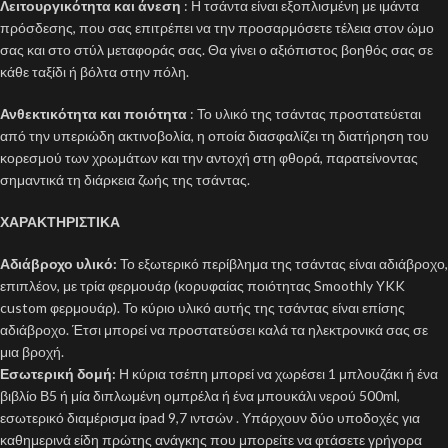
Λειτουργικότητα και άνεση
: Η τσάντα είναι εξοπλισμένη με ιμάντα
πρόσδεσης, που σας επιτρέπει να την προσαρμόσετε τέλεια στον ώμο
σας και στο στύλ μεταφοράς σας. Θα γίνει ο αξιόπιστος βοηθός σας σε
κάθε ταξίδι ή βόλτα στην πόλη.
Ανθεκτικότητα και ποιότητα
: Το υλικό της τσάντας προστατεύεται
από την υπεριώδη ακτινοβολία, η οποία διασφαλίζει τη διατήρηση του
κορεσμού των χρωμάτων και την αντοχή στη φθορά, παρατείνοντας
σημαντικά τη διάρκεια ζωής της τσάντας.
ΧΑΡΑΚΤΗΡΙΣΤΙΚΑ
Αδιάβροχο υλικό:
Το εξωτερικό περίβλημα της τσάντας είναι αδιάβροχο,
επιπλέον, με τρία φερμουάρ (κορυφαίας ποιότητας Smoothly YKK
custom φερμουάρ). Το κύριο υλικό αυτής της τσάντας είναι επίσης
αδιάβροχο. Έτσι μπορεί να προστατεύσει καλά τα ηλεκτρονικά σας σε
μια βροχή.
Εσωτερική δομή:
Η κύρια τσέπη μπορεί να χωρέσει 1 μπλουζάκι ή ένα
βιβλίο Β5 ή μία διπλωμένη ομπρέλα ή ένα μπουκάλι νερού 500ml,
εσωτερικό διαμέρισμα ipad 9,7 ιντσών . Υπάρχουν δύο υποδοχές για
καθημερινά είδη πρώτης ανάγκης που μπορείτε να φτάσετε γρήγορα