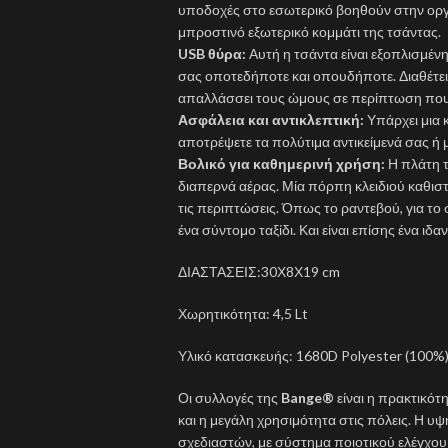
υποδοχές στο εσωτερικό βοηθούν στην ορ
μπροστινό εξωτερικό κομμάτι της τσάντας.
USB θύρα:
Αυτή η τσάντα είναι εξοπλισμέν
σας οποτεδήποτε και οπουδήποτε. Διαθέτε
απαλλάσσει τους ώμους σε περίπτωση που θ
Ασφάλεια και αντικλεπτική:
Υπάρχει μια 
αποτρέψετε τα πολύτιμα αντικείμενά σας ή
Βολικό για καθημερινή χρήση:
Η πλάτη τ
διαπερνά αέρας. Μία πόρπη κλειδιού καθιστ
τις περιπτώσεις. Όπως το ραντεβού, για το 
ένα σύντομο ταξίδι. Και είναι επίσης ένα ιδα
ΔΙΑΣΤΑΣΕΙΣ:30Χ8Χ19 cm
Χωρητικότητα: 4,5 Lt
Υλικό κατασκευής: 1680D Polyester (100%
Οι συλλογές της
Bange®
είναι η πρακτικότ
και η μεγάλη χρησιμότητα στις πόλεις. Η υ
σχεδιαστών, με σύστημα ποιοτικού ελέγχο