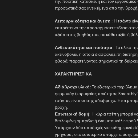
την ποιοτική κατασκευή και τον εργονομικό
προσωπικά σας αντικείμενα απο την βροχή
Λειτουργικότητα και άνεση
: Η τσάντα εί
επιτρέπει να την προσαρμόσετε τέλεια στον
αξιόπιστος βοηθός σας σε κάθε ταξίδι ή βό
Ανθεκτικότητα και ποιότητα
: Το υλικό τ
ακτινοβολία, η οποία διασφαλίζει τη διατή
φθορά, παρατείνοντας σημαντικά τη διάρκει
ΧΑΡΑΚΤΗΡΙΣΤΙΚΑ
Αδιάβροχο υλικό:
Το εξωτερικό περίβλημα τ
φερμουάρ (κορυφαίας ποιότητας Smoothly 
τσάντας είναι επίσης αδιάβροχο. Έτσι μπορ
βροχή.
Εσωτερική δομή:
Η κύρια τσέπη μπορεί να 
διπλωμένη ομπρέλα ή ένα μπουκάλι νερού 50
Υπάρχουν δύο υποδοχές για καθημερινά εί
γρήγορα , στο εσωτερικό υπάρχει επίσης μ