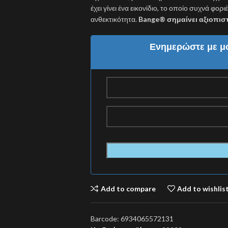
έχει γίνει ένα εικονίδιο, το οποίο συχνά φο
ανθεκτικότητα.
Bange® σημαίνει αξιοπιστ
Ενημερώστε με μό
Add to compare
Add to wishlis
Barcode:
6934065572131