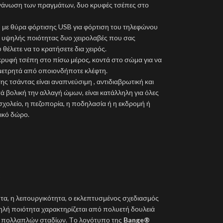
γάνωση των πραγμάτων, δυο κρυφές τσέπες στο
η με θύρα φόρτισης USB για φόρτιση του τηλεφώνου
ι υψηλής ποιότητας δυο χειρολαβές που σας
έλετε να το κρατήσετε δια χειρός.
κρυφή τσέπη στο πίσω μέρος, κοντά στο σώμα για να
 μετρητά από οποιονδήποτε κλέφτη.
ης τσάντας είναι αναπνεύσιμη , αντιδιαβρωτική και
ά βολική την αλλαγή ώμων, είναι κατάλληλη για όλες
σχολείο, η πεζοπορία, η ποδηλασία ή η εκδρομή ή
νικό δώρο.
)
ητα, η λειτουργικότητα, ο εκλεπτυσμένος σχεδιασμός
ψηλή ποιότητα χαρακτηρίζεται από πολυετή δουλειά
υ πολλαπλών σταδίων. Tο λογότυπο της
Bange®