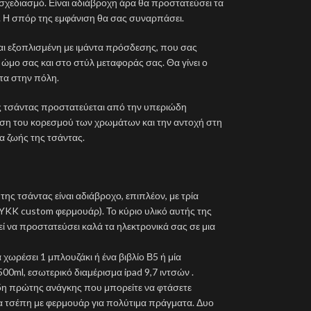
 σχεδιασμό. Είναι αδιάβροχη άρα θα προστατεύσει τα
. Η σπόρ της εμφάνιση θα σας συναρπάσει.
ναι εξοπλισμένη με ιμάντα πρόσδεσης, που σας
 ώμο σας και στο στύλ μεταφοράς σας. Θα γίνει ο
λτα στην πόλη.
ης τσάντας προστατεύεται από την υπεριώδη
ρηση του κορεσμού των χρωμάτων και την αντοχή στη
α ζωής της τσάντας.
ης τσάντας είναι αδιάβροχο, επιπλέον, με τρία
YKK custom φερμουάρ). Το κύριο υλικό αυτής της
εί να προστατεύσει καλά τα ηλεκτρονικά σας σε μια
χωρέσει 1 μπλουζάκι ή ένα βιβλίο Β5 ή μία
0ml, εσωτερικό διαμέρισμα ipad 9,7 ιντσών .
δη πρώτης ανάγκης που μπορείτε να φτάσετε
ια τσέπη με φερμουάρ για πολύτιμα πράγματα. Δυο