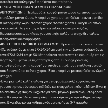
πετσέτες και καθημερινά προϊόντα περιποίησης.
ΠΡΟΣΑΡΜΟΓΗ ΙΜΑΝΤΑ ΩΜΟΥ ΠΟΛΛΑΠΛΩΝ
ΛΕΙΤΟΥΡΓΙΩΝ：
Περιλαμβάνει κρυφό ιμάντα ώμου και αποσπώμενο
επιπλέον ιμάντα ώμου. Μπορεί να χρησιμοποιηθεί ως τσάντα σακίδιο
πλάτης/μονής ώμου/τσάντα χειρός/τσάντα χιαστί. Ελαφρύ και απλό,
είναι κατάλληλο για επαγγελματικά ταξίδια, σύντομα ταξίδια,
διανυκτερεύσεις, ασκήσεις γυμναστικής, κολύμπι, παιχνίδι μπάλας,
ποδηλασία και αναρρίχηση.
40-50L ΕΠΕΚΤΑΣΤΙΚΟΣ ΣΧΕΔΙΑΣΜΟΣ:
Πριν από την επέκταση είναι
40L, οι διαστάσεις είναι 57X24X34cm μετά την επέκταση οι διαστάσεις
είναι 57X31X34 cm με 50l.Μπορείτε να επεκτείνετε το φερμουάρ και τις
πόρπες σύμφωνα με τις απαιτήσεις σας. Οι δύο χειρολαβές
τοποθετούνται στην κορυφή , οι οποίες επιτρέπουν εναλλαγή μεταξύ
σακ βουαγιαζ και τσάντα χειρός. Έτσι μπορεί να μεταφερθεί στον ώμο ή
στο χέρι .
-Είναι μια πολύ καλή επιλογή για μεταφορές μεταξύ εργασίας και
γυμναστηρίου, σύντομων ταξιδιών και επαγγελματικών ταξιδιών .Είναι η
τέλεια επιλογή σας αν ψάχνετε για έναν μεγάλο, μοντέρνο, μεταφορέα
που θα χωράει όλα τα απαραίτητα αντικείμενα για την καθημερινότητα
σας .Είναι ιδανικό για καθημερινές μετακινήσεις 3-7 ημερών.