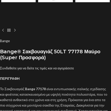
Bange
Bange® Σακβουαγιάζ 50LT 77178 Μαύρο
(Super Προσφορά)
Συνδεθείτε για να δείτε τις τιμές και να αγοράσετε
ΠΕΡΙΓΡΑΦΗ
Το Σακβουαγιάζ
Bange 77178
είναι εντυπωσιακής ιταλικής σχεδίασης
και φινέτσας κατασκευασμένο με υψηλή ποιότητα πολυεστέρα, που το
καθιστά ανθεκτικό στο χρόνο και στη χρήση. Πρόκειται για ένα απο τα
πιο σύγχρονα και μοντέρνα σακίδια της Εταιρείας. Διακρίνεται για την
ποιοτική κατασκευή και τον εργονομικό σχεδιασμό. Χρησιμοποείται για