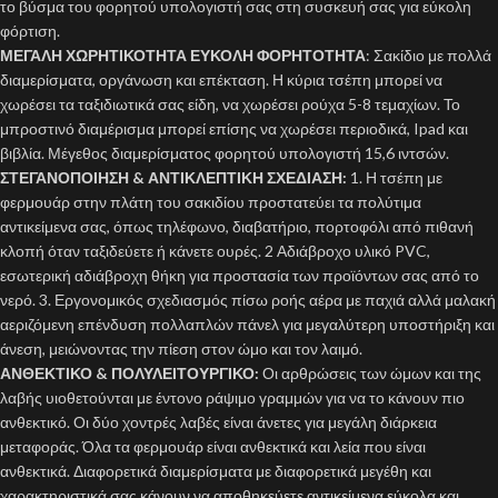
το βύσμα του φορητού υπολογιστή σας στη συσκευή σας για εύκολη
φόρτιση.
ΜΕΓΑΛΗ ΧΩΡΗΤΙΚΟΤΗΤΑ ΕΥΚΟΛΗ ΦΟΡΗΤΟΤΗΤΑ
: Σακίδιο με πολλά
διαμερίσματα, οργάνωση και επέκταση. Η κύρια τσέπη μπορεί να
χωρέσει τα ταξιδιωτικά σας είδη, να χωρέσει ρούχα 5-8 τεμαχίων. Το
μπροστινό διαμέρισμα μπορεί επίσης να χωρέσει περιοδικά, Ipad και
βιβλία. Μέγεθος διαμερίσματος φορητού υπολογιστή 15,6 ιντσών.
ΣΤΕΓΑΝΟΠΟΙΗΣΗ & ΑΝΤΙΚΛΕΠΤΙΚΗ ΣΧΕΔΙΑΣΗ:
1. Η τσέπη με
φερμουάρ στην πλάτη του σακιδίου προστατεύει τα πολύτιμα
αντικείμενα σας, όπως τηλέφωνο, διαβατήριο, πορτοφόλι από πιθανή
κλοπή όταν ταξιδεύετε ή κάνετε ουρές. 2 Αδιάβροχο υλικό PVC,
εσωτερική αδιάβροχη θήκη για προστασία των προϊόντων σας από το
νερό. 3. Εργονομικός σχεδιασμός πίσω ροής αέρα με παχιά αλλά μαλακή
αεριζόμενη επένδυση πολλαπλών πάνελ για μεγαλύτερη υποστήριξη και
άνεση, μειώνοντας την πίεση στον ώμο και τον λαιμό.
ΑΝΘΕΚΤΙΚΟ & ΠΟΛΥΛΕΙΤΟΥΡΓΙΚΟ:
Οι αρθρώσεις των ώμων και της
λαβής υιοθετούνται με έντονο ράψιμο γραμμών για να το κάνουν πιο
ανθεκτικό. Οι δύο χοντρές λαβές είναι άνετες για μεγάλη διάρκεια
μεταφοράς. Όλα τα φερμουάρ είναι ανθεκτικά και λεία που είναι
ανθεκτικά. Διαφορετικά διαμερίσματα με διαφορετικά μεγέθη και
χαρακτηριστικά σας κάνουν να αποθηκεύετε αντικείμενα εύκολα και