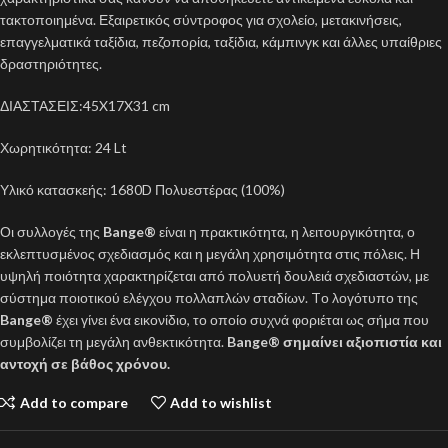
τακτοποιημένα. Εξαιρετικός σύντροφος για σχολείο, μετακινήσεις,
επαγγελματικά ταξίδια, πεζοπορία, ταξίδια, κάμπινγκ και άλλες υπαίθριες
δραστηριότητες.
ΔΙΑΣΤΑΣΕΙΣ:45X17X31 cm
Χωρητικότητα: 24 Lt
Υλικό κατασκεής: 1680D Πολυεστέρας (100%)
Οι συλλογές της
Bange®
είναι η πρακτικότητα, η λειτουργικότητα, ο
εκλεπτυσμένος σχεδιασμός και η μεγάλη χρησιμότητα στις πόλεις. Η
υψηλή ποιότητα χαρακτηρίζεται από πολυετή δουλειά σχεδιαστών, με
σύστημα ποιοτικού ελέγχου πολλαπλών σταδίων. Tο λογότυπο της
Bange®
έχει γίνει ένα εικονίδιο, το οποίο συχνά φοριέται ως σήμα που
συμβολίζει τη μεγάλη ανθεκτικότητα.
Bange® σημαίνει αξιοπιστία και
αντοχή σε βάθος χρόνου.
Add to compare
Add to wishlist