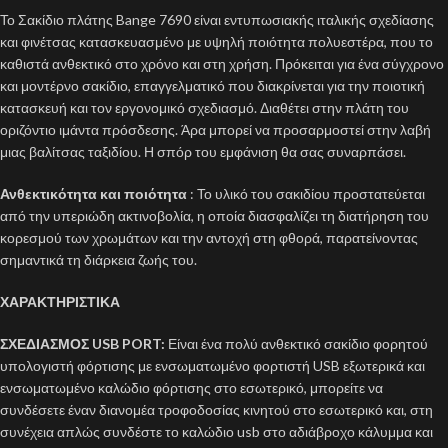
Το Σακίδιο πλάτης Bange 7690 είναι εντυπωσιακής ιταλικής σχεδίασης
και φινέτσας κατασκευασμένο με υψηλή ποιότητα πολυεστέρα, που το
καθιστά ανθεκτικό στο χρόνο και στη χρήση. Πρόκειται για ένα σύγχρονο
και μοντέρνο σακίδιο, επαγγελματικό που διακρίνεται για την ποιοτική
κατασκευή και τον εργονομικό σχεδιασμό. Διαθέτει στην πλάτη του
οριζόντιο ιμάντα πρόσδεσης. Άρα μπορεί να προσαρμοστεί στην λαβή
μιας βαλίτσας ταξιδίου. Η σπόρ του εμφάνιση θα σας συναρπάσει.
Ανθεκτικότητα και ποιότητα
: Το υλικό του σακιδίου προστατεύεται
από την υπεριώδη ακτινοβολία, η οποία διασφαλίζει τη διατήρηση του
κορεσμού των χρωμάτων και την αντοχή στη φθορά, παρατείνοντας
σημαντικά τη διάρκεια ζωής του.
ΧΑΡΑΚΤΗΡΙΣΤΙΚΑ
ΣΧΕΔΙΑΣΜΟΣ USB PORT:
Είναι ένα πολύ ανθεκτικό σακίδιο φορητού
υπολογιστή φόρτισης με ενσωματωμένο φορτιστή USB εξωτερικά και
ενσωματωμένο καλώδιο φόρτισης στο εσωτερικό, μπορείτε να
συνδέσετε έναν διανομέα τροφοδοσίας κινητού στο εσωτερικό και, στη
συνέχεια απλώς συνδέστε το καλώδιο usb στο αδιάβροχο κάλυμμα και