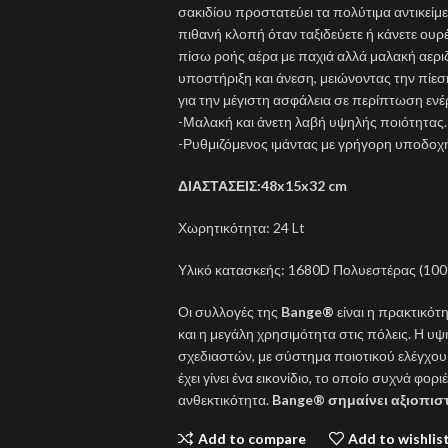
σακιδίου προστατεύει τα πολύτιμα αντικεί
πιθανή κλοπή όταν ταξιδεύετε ή κάνετε ουρέ
πίσω ροής αέρα με παχιά αλλά μαλακή αερ
υποστήριξη και άνεση, μειώνοντας την πίεσ
για την μέγιστη ασφάλεια σε περίπτωση εν
-Μαλακή και άνετη λαβή υψηλής ποιότητας.
-Ρυθμιζόμενος ιμάντας με γρήγορη υποδοχή
ΔΙΑΣΤΑΣΕΙΣ:48x15x32 cm
Χωρητικότητα: 24 Lt
Υλικό κατασκεής: 1680D Πολυεστέρας (10
Οι συλλογές της
Bange®
είναι η πρακτικότ
και η μεγάλη χρησιμότητα στις πόλεις. Η υ
σχεδιαστών, με σύστημα ποιοτικού ελέγχο
έχει γίνει ένα εικονίδιο, το οποίο συχνά φο
ανθεκτικότητα.
Bange® σημαίνει αξιοπιστ
Add to compare
Add to wishlis