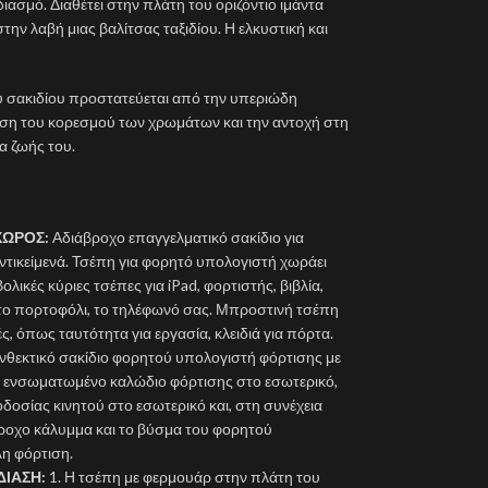
ιασμό. Διαθέτει στην πλάτη του οριζόντιο ιμάντα
ν λαβή μιας βαλίτσας ταξιδίου. Η ελκυστική και
ου σακιδίου προστατεύεται από την υπεριώδη
ρηση του κορεσμού των χρωμάτων και την αντοχή στη
α ζωής του.
ΧΩΡΟΣ:
Αδιάβροχο επαγγελματικό σακίδιο για
τικείμενά. Τσέπη για φορητό υπολογιστή χωράει
λικές κύριες τσέπες για iPad, φορτιστής, βιβλία,
 το πορτοφόλι, το τηλέφωνό σας. Μπροστινή τσέπη
ς, όπως ταυτότητα για εργασία, κλειδιά για πόρτα.
ανθεκτικό σακίδιο φορητού υπολογιστή φόρτισης με
 ενσωματωμένο καλώδιο φόρτισης στο εσωτερικό,
δοσίας κινητού στο εσωτερικό και, στη συνέχεια
ροχο κάλυμμα και το βύσμα του φορητού
η φόρτιση.
ΔΙΑΣΗ:
1. Η τσέπη με φερμουάρ στην πλάτη του