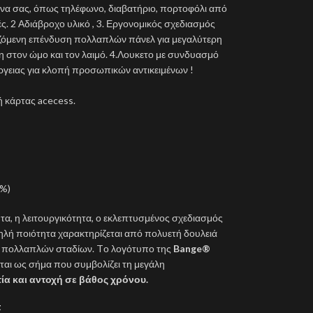
μενα σας, όπως τηλέφωνο, διαβατήριο, πορτοφόλι από
ς. 2 Αδιάβροχο υλικό , 3. Εργονομικός σχεδιασμός
ιζόμενη επένδυση πολλαπλών πάνελ για μεγαλύτερη
η στον ώμο και τον λαιμό. 4.Λουκετο με συνδυασμό
έργειας για κλοπή προσωπικών αντικειμένων !
 κάρτας acecess.
0%)
ητα, η λειτουργικότητα, ο εκλεπτυσμένος σχεδιασμός
ψηλή ποιότητα χαρακτηρίζεται από πολυετή δουλειά
υ πολλαπλών σταδίων. Tο λογότυπο της
Bange®
ριέται ως σήμα που συμβολίζει τη μεγάλη
ία και αντοχή σε βάθος χρόνου.
t