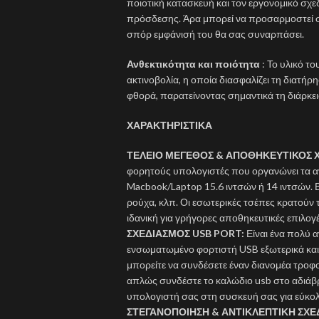
ποιοτική κατασκευή και τον εργονομικό σχεδ
πρόσδεσης. Άρα μπορεί να προσαρμοστεί στη
σπόρ εμφάνισή του θα σας συναρπάσει.
Ανθεκτικότητα και ποιότητα
: Το υλικό τ
ακτινοβολία, η οποία διασφαλίζει τη διατή
φθορά, παρατείνοντας σημαντικά τη διάρκει
ΧΑΡΑΚΤΗΡΙΣΤΙΚΑ
ΤΕΛΕΙΟ ΜΕΓΕΘΟΣ & ΑΠΟΘΗΚΕΥΤΙΚΟΣ 
φορητούς υπολογιστές που οργανώνει τα αν
Macbook/Laptop 15.6 ιντσών ή 14 ιντσών. Βο
ρούχα, κλπ. Οι εσωτερικές τσέπες κρατούν
ιδανική για γρήγορες αποθηκευτικές επιλογέ
ΣΧΕΔΙΑΣΜΟΣ USB PORT:
Είναι ένα πολύ 
ενσωματωμένο φορτιστή USB εξωτερικά και
μπορείτε να συνδέσετε έναν διανομέα τροφο
απλώς συνδέστε το καλώδιο usb στο αδιάβ
υπολογιστή σας στη συσκευή σας για εύκολ
ΣΤΕΓΑΝΟΠΟΙΗΣΗ & ΑΝΤΙΚΛΕΠΤΙΚΗ ΣΧΕ