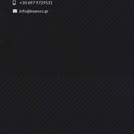
+30 697 9729531
info@keanos.gr