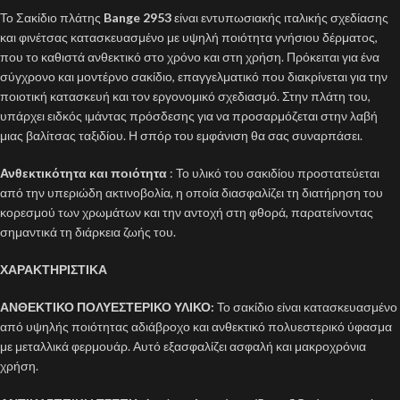
Το Σακίδιο πλάτης
Bange 2953
είναι εντυπωσιακής ιταλικής σχεδίασης
και φινέτσας κατασκευασμένο με υψηλή ποιότητα γνήσιου δέρματος,
που το καθιστά ανθεκτικό στο χρόνο και στη χρήση. Πρόκειται για ένα
σύγχρονο και μοντέρνο σακίδιο, επαγγελματικό που διακρίνεται για την
ποιοτική κατασκευή και τον εργονομικό σχεδιασμό. Στην πλάτη του,
υπάρχει ειδκός ιμάντας πρόσδεσης για να προσαρμόζεται στην λαβή
μιας βαλίτσας ταξιδίου. Η σπόρ του εμφάνιση θα σας συναρπάσει.
Ανθεκτικότητα και ποιότητα
: Το υλικό του σακιδίου προστατεύεται
από την υπεριώδη ακτινοβολία, η οποία διασφαλίζει τη διατήρηση του
κορεσμού των χρωμάτων και την αντοχή στη φθορά, παρατείνοντας
σημαντικά τη διάρκεια ζωής του.
ΧΑΡΑΚΤΗΡΙΣΤΙΚΑ
ΑΝΘΕΚΤΙΚΟ ΠΟΛΥΕΣΤΕΡΙΚΟ ΥΛΙΚΟ:
Το σακίδιο είναι κατασκευασμένο
από υψηλής ποιότητας αδιάβροχο και ανθεκτικό πολυεστερικό ύφασμα
με μεταλλικά φερμουάρ. Αυτό εξασφαλίζει ασφαλή και μακροχρόνια
χρήση.