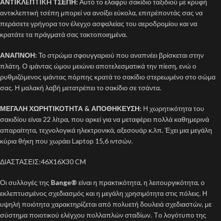
ΑΝΤΙΚΛEΠTIKH ΤΣΕΠΗ:
Αυτό το ελαφρύ σακίδιο ταξιδιού με κρυφή
αντικλεπτική τσέπη μπορεί να ανοίξει εύκολα, επιτρέποντάς σας να
περάσετε γρήγορα τον έλεγχο ασφαλείας του αεροδρομίου και να
κρατάτε τα πράγματά σας τακτοποιημένα.
ΑΝΑΠΝΟΗ:
Το στρώμα σφουγγαριού που αναπνέει βρίσκεται στην
πλάτη. Ο ιμάντας ώμου μειώνει αποτελεσματικά την πίεση, ενώ ο
ρυθμιζόμενος ιμάντας πόρπης κρατά το σακίδιο στερεωμένο στο σώμα
σας. Η μαλακή λαβή μετατρέπει το σακίδιο σε τσάντα.
ΜΕΓΑΛΗ ΧΩΡΗΤΙΚΟΤΗΤΑ & ΑΠΟΘΗΚΕΥΣΗ:
Η χωρητικότητα του
σακιδίου είναι 22 λίτρα, που αρκεί για να μεταφέρει πολλά καθημερινά
απαραίτητα, τεχνολογικά ηλεκτρονικά, αξεσουάρ κ.λπ. Έχει μια μεγάλη
κύρια θήκη που χωράει Laptop 15,6 ιντσών.
ΔΙΑΣΤΑΣΕΙΣ:46X16X30 CM
Οι συλλογές της
Bange®
είναι η πρακτικότητα, η λειτουργικότητα, ο
εκλεπτυσμένος σχεδιασμός και η μεγάλη χρησιμότητα στις πόλεις. Η
υψηλή ποιότητα χαρακτηρίζεται από πολυετή δουλειά σχεδιαστών, με
σύστημα ποιοτικού ελέγχου πολλαπλών σταδίων. Tο λογότυπο της