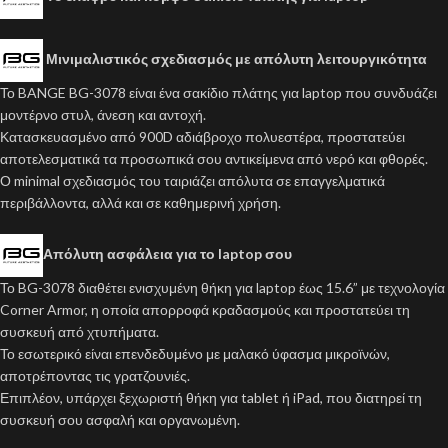
Μινιμαλιστικός σχεδιασμός με απόλυτη λειτουργικότητα
Το BANGE BG-3078 είναι ένα σακίδιο πλάτης για laptop που συνδυάζει
μοντέρνο στυλ, άνεση και αντοχή.
Κατασκευασμένο από 900D αδιάβροχο πολυεστέρα, προστατεύει
αποτελεσματικά τα προσωπικά σου αντικείμενα από νερό και φθορές.
Ο minimal σχεδιασμός του ταιριάζει απόλυτα σε επαγγελματικά
περιβάλλοντα, αλλά και σε καθημερινή χρήση.
Απόλυτη ασφάλεια για το laptop σου
Το BG-3078 διαθέτει ενισχυμένη θήκη για laptop έως 15.6” με τεχνολογία
Corner Armor, η οποία απορροφά κραδασμούς και προστατεύει τη
συσκευή από χτυπήματα.
Το εσωτερικό είναι επενδεδυμένο με μαλακό ύφασμα μικροϊνών,
αποτρέποντας τις γρατζουνιές.
Επιπλέον, υπάρχει ξεχωριστή θήκη για tablet ή iPad, που διατηρεί τη
συσκευή σου ασφαλή και οργανωμένη.