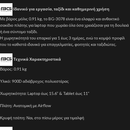
Ιδανικό για εργασία, ταξίδι και καθημερινή χρήση
Με βάρος μόλις 0.91 kg, το BG-3078 είναι ένα ελαφρύ και ανθεκτικό
σακίδιο πλάτης για laptop που χωράει όλα όσα χρειάζεσαι για τη δουλειά
ή ένα σύντομο ταξίδι.
Η χωρητικότητά του επαρκεί για 1 έως 3 ημέρες, ενώ το κομψό προφίλ
του το καθιστά ιδανικό για επαγγελματίες, φοιτητές και ταξιδιώτες.
Τεχνικά Χαρακτηριστικά
Βάρος: 0.91 kg
Υλικό: 900D αδιάβροχος πολυεστέρας
Χωρητικότητα: Laptop έως 15.6” & Tablet έως 11”
Πλάτη: Ανατομική με Airflow
Κρυφή τσέπη: Ναι, στο πίσω μέρος για τιμαλφή