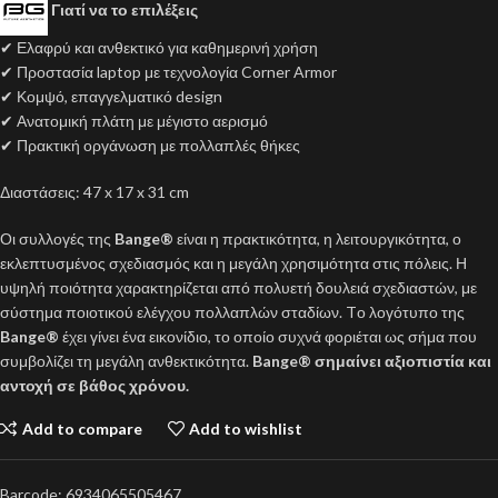
Γιατί να το επιλέξεις
✔ Ελαφρύ και ανθεκτικό για καθημερινή χρήση
✔ Προστασία laptop με τεχνολογία Corner Armor
✔ Κομψό, επαγγελματικό design
✔ Ανατομική πλάτη με μέγιστο αερισμό
✔ Πρακτική οργάνωση με πολλαπλές θήκες
Διαστάσεις: 47 x 17 x 31 cm
Οι συλλογές της
Bange®
είναι η πρακτικότητα, η λειτουργικότητα, ο
εκλεπτυσμένος σχεδιασμός και η μεγάλη χρησιμότητα στις πόλεις. Η
υψηλή ποιότητα χαρακτηρίζεται από πολυετή δουλειά σχεδιαστών, με
σύστημα ποιοτικού ελέγχου πολλαπλών σταδίων. Tο λογότυπο της
Bange®
έχει γίνει ένα εικονίδιο, το οποίο συχνά φοριέται ως σήμα που
συμβολίζει τη μεγάλη ανθεκτικότητα.
Bange® σημαίνει αξιοπιστία και
αντοχή σε βάθος χρόνου.
Add to compare
Add to wishlist
Barcode:
6934065505467