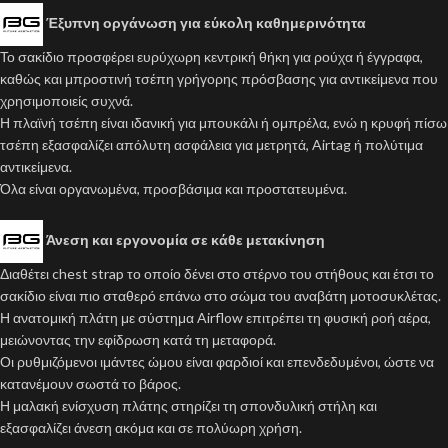
Έξυπνη οργάνωση για εύκολη καθημερινότητα
Το σακίδιο προσφέρει ευρύχωρη κεντρική θήκη για ρούχα ή έγγραφα,
καθώς και μπροστινή τσέπη γρήγορης πρόσβασης για αντικείμενα που
χρησιμοποιείς συχνά.
Η πλαϊνή τσέπη είναι ιδανική για μπουκάλι ή ομπρέλα, ενώ η κρυφή πίσω
τσέπη εξασφαλίζει απόλυτη ασφάλεια για μετρητά, Airtag ή πολύτιμα
αντικείμενα.
Όλα είναι οργανωμένα, προσβάσιμα και προστατευμένα.
Άνεση και εργονομία σε κάθε μετακίνηση
Διαθέτει chest strap το οποίο δένει στο στέρνο του στήθους και έτσι το
σακίδιο είναι πιο σταθερό επάνω στο σώμα του αναβάτη μοτοσυκλέτας.
Η ανατομική πλάτη με σύστημα Airflow επιτρέπει τη φυσική ροή αέρα,
μειώνοντας την εφίδρωση κατά τη μεταφορά.
Οι ρυθμιζόμενοι ιμάντες ώμου είναι φαρδιοί και επενδεδυμένοι, ώστε να
κατανέμουν σωστά το βάρος.
Η μαλακή ενίσχυση πλάτης στηρίζει τη σπονδυλική στήλη και
εξασφαλίζει άνεση ακόμα και σε πολύωρη χρήση.