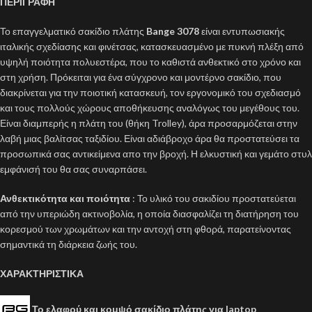
ΠΕΡΙΓΡΑΦΗ
Το επαγγελματικό σακίδιο πλάτης
Bange 3078
είναι εντυπωσιακής
ιταλικής σχεδίασης και φινέτσας, κατασκευασμένο με πυκνή πλέξη από
υψηλή ποιότητα πολυεστέρα, που το καθιστά ανθεκτικό στο χρόνο και
στη χρήση. Πρόκειται για ένα σύγχρονο και μοντέρνο σακίδιο, που
διακρίνεται για την ποιοτική κατασκευή, τον εργονομικό του σχεδιασμό
και τους πολλούς χώρους αποθήκευσης αναλόγως του μεγέθους του.
Είναι διαμπερής η πλάτη του (θήκη Trolley), άρα προσαρμόζεται στην
λαβή μιας βαλίτσας ταξιδίου. Είναι αδιάβροχο άρα θα προστατεύσει τα
προσωπικά σας αντικείμενα απο την βροχή. Η ελκυστική και γεμάτο στυλ
εμφάνισή του θα σας συναρπάσει.
Ανθεκτικότητα και ποιότητα
: Το υλικό του σακιδίου προστατεύεται
από την υπεριώδη ακτινοβολία, η οποία διασφαλίζει τη διατήρηση του
κορεσμού των χρωμάτων και την αντοχή στη φθορά, παρατείνοντας
σημαντικά τη διάρκεια ζωής του.
ΧΑΡΑΚΤΗΡΙΣΤΙΚΑ
Το ελαφρύ και κομψό σακίδιο πλάτης για laptop