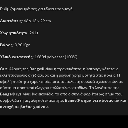
Ρυθμιζόμενοι ιμάντες για τέλεια εφαρμογή
Διαστάσεις:
46 x 18 x 29 cm
Χωρητικότητα:
24 Lt
Βάρος:
0,90 Kgr
Υλικό κατασκεής:
1680d polyester (100%)
Οι συλλογές της
Bange®
είναι η πρακτικότητα, η λειτουργικότητα, ο
εκλεπτυσμένος σχεδιασμός και η μεγάλη χρησιμότητα στις πόλεις. Η
υψηλή ποιότητα χαρακτηρίζεται από πολυετή δουλειά σχεδιαστών, με
σύστημα ποιοτικού ελέγχου πολλαπλών σταδίων. Tο λογότυπο της
Bange®
έχει γίνει ένα εικονίδιο, το οποίο συχνά φοριέται ως σήμα που
συμβολίζει τη μεγάλη ανθεκτικότητα.
Bange® σημαίνει αξιοπιστία και
αντοχή σε βάθος χρόνου.