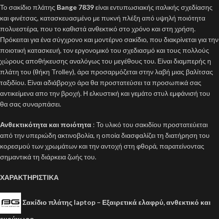
Το σακίδιο πλάτης
Bange 7839
είναι εντυπωσιακής ιταλικής σχεδίασης
και φινέτσας, κατασκευασμένο με πυκνή πλέξη από υψηλή ποιότητα
πολυεστέρα, που το καθιστά ανθεκτικό στο χρόνο και στη χρήση.
Πρόκειται για ένα σύγχρονο και μοντέρνο σακίδιο, που διακρίνεται για την
ποιοτική κατασκευή, τον εργονομικό του σχεδιασμό και τους πολλούς
χώρους αποθήκευσης αναλόγως του μεγέθους του. Είναι διαμπερής η
πλάτη του (θήκη Trolley), άρα προσαρμόζεται στην λαβή μιας βαλίτσας
ταξιδίου. Είναι αδιάβροχο άρα θα προστατεύσει τα προσωπικά σας
αντικείμενα απο την βροχή. Η ελκυστική και γεμάτο στυλ εμφάνισή του
θα σας συναρπάσει.
Ανθεκτικότητα και ποιότητα
: Το υλικό του σακιδίου προστατεύεται
από την υπεριώδη ακτινοβολία, η οποία διασφαλίζει τη διατήρηση του
κορεσμού των χρωμάτων και την αντοχή στη φθορά, παρατείνοντας
σημαντικά τη διάρκεια ζωής του.
ΧΑΡΑΚΤΗΡΙΣΤΙΚΑ
Σακίδιο πλάτης laptop – Εξαιρετικά ελαφρύ, ανθεκτικό και
ευρύχωρο