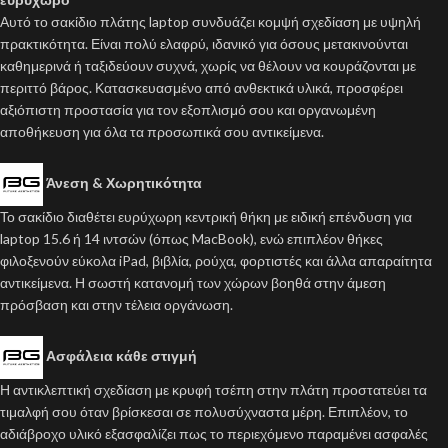
Αυτό το σακίδιο πλάτης laptop συνδυάζει κομψή σχεδίαση με υψηλή
πρακτικότητα. Είναι πολύ ελαφρύ, ιδανικό για όσους μετακινούνται
καθημερινά ή ταξιδεύουν συχνά, χωρίς να θέλουν να κουράζονται με
περιττό βάρος. Κατασκευασμένο από ανθεκτικά υλικά, προσφέρει
αξιόπιστη προστασία για τον εξοπλισμό σου και οργανωμένη
αποθήκευση για όλα τα προσωπικά σου αντικείμενα.
Άνεση & Χωρητικότητα
Το σακίδιο διαθέτει ευρύχωρη κεντρική θήκη με ειδική επένδυση για
laptop 15.6 ή 14 ιντσών (όπως MacBook), ενώ επιπλέον θήκες
φιλοξενούν εύκολα iPad, βιβλία, ρούχα, φορτιστές και άλλα απαραίτητα
αντικείμενα. Η σωστή κατανομή των χώρων βοηθά στην άμεση
πρόσβαση και στην τέλεια οργάνωση.
Ασφάλεια κάθε στιγμή
Η αντικλεπτική σχεδίαση με κρυφή τσέπη στην πλάτη προστατεύει τα
τιμαλφή σου όταν βρίσκεσαι σε πολυσύχναστα μέρη. Επιπλέον, το
αδιάβροχο υλικό εξασφαλίζει πως το περιεχόμενο παραμένει ασφαλές