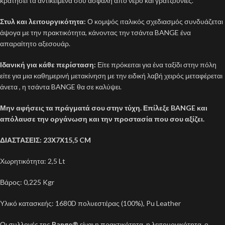
κρατήσει τα αντικείμενά σου ασφαλή από νερό και γρατζουνιές.
Στυλ και λειτουργικότητα:
Ο κομψός ιταλικός σχεδιασμός συνδυάζεται
άψογα με την πρακτικότητα, κάνοντας την τσάντα BANGE ένα
απαραίτητο αξεσουάρ.
Ιδανική για κάθε περίσταση:
Είτε πρόκειται για ένα ταξίδι στην πόλη
είτε για μια καθημερινή μετακίνηση με την ειδική λαβή χειρός μεταφέρεται
άνετα , η τσάντα BANGE θα σε καλύψει.
Μην αφήσεις τα πράγματά σου στην τύχη. Επίλεξε BANGE και
απόλαυσε την οργάνωση και την προστασία που σου αξίζει.
ΔΙΑΣΤΑΣΕΙΣ: 23Χ7Χ15,5 CM
Χωρητικότητα: 2,5 Lt
Βάρος: 0,225 Kgr
Υλικό κατασκεής: 1680D πολυεστέρας (100%), Pu Leather
Οι συλλογές της
Bange®
είναι η πρακτικότητα, η λειτουργικότητα, ο