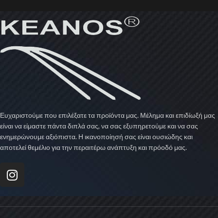
Netus eu mollis hac dignis
Furniture
Ευχαριστούμε που επιλέξατε τα προϊόντα μας. Μέλημα και επιδίωξή μας
είναι να είμαστε πάντα διπλά σας, να σας εξυπηρετούμε και να σας
ενημερώνουμε αξιόπιστα. Η ικανοποίησή σας είναι ουσιώδης και
αποτελεί θεμέλιο για την περαιτέρω ανάπτυξη και πρόοδό μας.