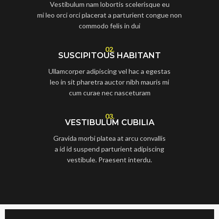
Vestibulum nam lobortis scelerisque eu
mi leo orci orci placerat a parturient congue non
commodo felis in dui
02.
SUSCIPITOUS HABITANT
Ullamcorper adipiscing vel hac a egestas
leo in sit pharetra auctor nibh mauris mi
cum curae nec nasceturam
03.
VESTIBULUM CUBILIA
Gravida morbi platea at arcu convallis
a id id suspend parturient adipiscing
vestibule. Praesent interdu.